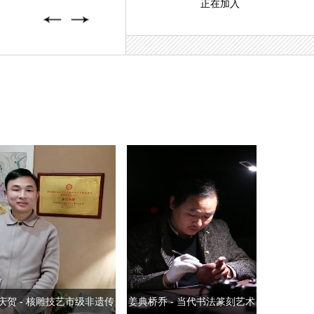
正在加入
庆贺 - 核雕技艺市级非遗传
姜典桥乔 - 当代书法篆刻艺术