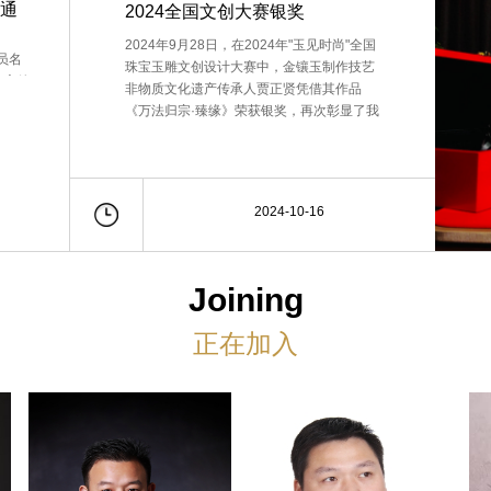
审通
2024全国文创大赛银奖
2024年9月28日，在2024年"玉见时尚"全国
员名
珠宝玉雕文创设计大赛中，金镶玉制作技艺
、主管
非物质文化遗产传承人贾正贤凭借其作品
经河南
《万法归宗·臻缘》荣获银奖，再次彰显了我
2名同
国传统工艺在现代设计中的独特魅力。
2024-10-16
Joining
正在加入