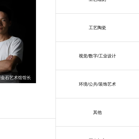
工艺陶瓷
视觉/数字/工业设计
张一博 -
刘立家 - 河南省玉石雕刻大师
南金石艺术馆馆长
环境/公共/装饰艺术
其他