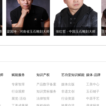
师
梁国坤 - 河南省玉石雕刻大师
张红哲 - 中国玉石雕刻大师
汪
师
赋能服务
知识产权
艺功堂知识赋能
媒体·品牌
专家智库
产品数字备案
媒体出版
工美中心
行业观察
知识贯标服务
非遗文创
玉石铺子
展览·活动
法律智库
行业资源
中原手艺
化
工美成果展
版权保护
跨界交流
寻求报道