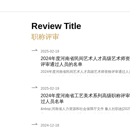
大师
Review Title
职称评审
2025-02-19
2024年度河南省民间艺术人才高级艺术师
评审通过人员的名单
2024年度河南省民间艺术人才高级艺术师资格评审通过人
名单经个人申报、单位推荐、主管部门或省辖市人力资源
障行政部门资格审查、评审委员会承办单位复核，经河南
2025-02-19
艺术人才高级艺术师资格评审委员会专家评审，名同志通
审。现将评审通过人员
2024年度河南省工艺美术系列高级职称评
过人员名单
&nbsp;河南省人力资源和社会保障厅文件 豫人社职改[2025
号&nbsp;河南省人力资源和社会保障厅关于印发2024年
省工艺美术系列高级职称人员名单的通知&nbsp;各省辖市
2024-12-18
示范区人力资源社会保障局，航空港区党工委组织部，省