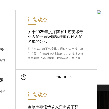
计划动态
关于2025年度河南省工艺美术专
业人员中高级职称评审通过人员
名单的公示
资格
根据全省职称工作安排，通过个人申报、单
位推荐、主管部门或省辖市人力资源社会保
障行政部门资格审查、评委会承办部门复
员的
核，经河南省工艺美术专业人员高级职称评
社会保
审委员会组织专家评审，26名同志通过评
省民间
审。现将评审通过人员公示如下，请予监
过评
2026-01-05
督。如对公示人员有
审通
]20
计划动态
度河南
、济源
直有关
金镶玉非遗传承人贾正贤荣获