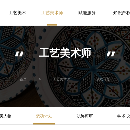
工艺美术
工艺美术师
赋能服务
知识产
工艺美术师
首页
>
工艺美术师
>
褒功计划
美人物
褒功计划
职称评审
学术·