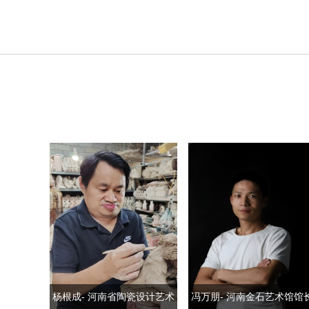
杨根成- 河南省陶瓷设计艺术
冯万朋- 河南金石艺术馆馆