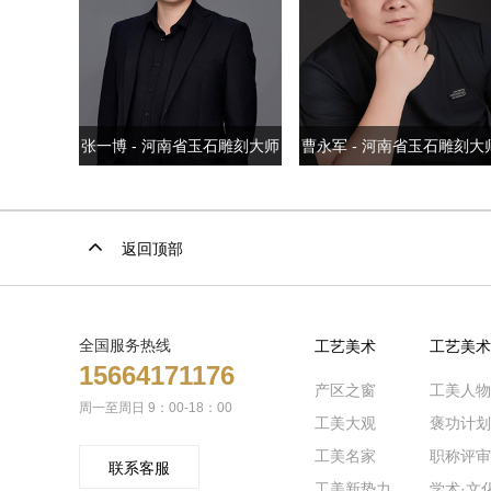
张一博 - 河南省玉石雕刻大师
曹永军 - 河南省玉石雕刻大
返回顶部
全国服务热线
工艺美术
工艺美术
15664171176
产区之窗
工美人物
周一至周日 9：00-18：00
工美大观
褒功计划
工美名家
职称评审
联系客服
工美新势力
学术·文