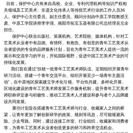
目前，保护中心共有来自高校、企业、专利代理机构等知识产权相
关领域及工艺美术、非遗文化传承人等传统艺术行业的工作人员36
人。保护中心主任委员、副主任委员、顾问分别由中原工学院教授王
肃、中原工学院讲师李学强、南阳市拓宝玉器有限公司总经理吴元全
担任。
保护中心联合出版社、策展机构、艺术院校、媒体机构，针对工
艺美术从业者中有品德、有情怀、有抱负、有创意的青年工艺美术从
业者提供的专业的品牌服务计划，旨在为青年工艺美术人提供一流的
展示和交流学习的平台，开拓国际视野，促进中国工艺美术产业的可
持续化发展。
我们旨在通过“扶植一批青年工艺美术师队伍、定期组织开展青年
研习活动、搭建一个青年交流平台、组织开展至少一场青年主题活
动”，在中原地区探索建立学术化引领、平台性共建、多样化开展、
区域化建设的青年工艺美术师发展工作服务机制，提升青年工艺美术
师职称评定参与积极性，推动工艺美术人才建设和参与者个人品牌建
设共同发展。
褒功计划旨在搭建青年工艺美术师与行业、收藏家人之间的桥
梁，让青年更加了解创新研学的政策、规则等讯息，尽可能规避风
险、少走弯路。同时，通过连接工作室、行业组织，收藏家和消费者
等，为青年工艺美术从业者创造更多的研习和跨界交流机会。