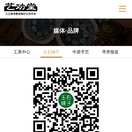
媒体·品牌
工美中心
玉石铺子
中原手艺
寻求报道