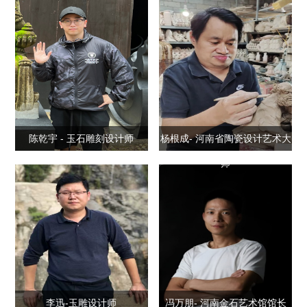
陈乾宇 - 玉石雕刻设计师
杨根成- 河南省陶瓷设计艺术大
师
李迅-玉雕设计师
冯万朋- 河南金石艺术馆馆长