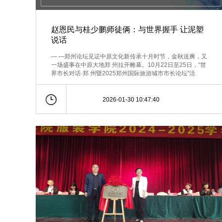
赵恩民与桂少鹏师徒俩：与世界握手 让泥塑
说话
— —郑州论坛见证中原文化新传承十月时节，金秋送爽，又
一场盛事在中原大地郑 州拉开帷幕。10月22日至25日，“世
界市长对话·郑 州暨2025郑州国际旅游城市市长论坛”活
2026-01-30 10:47:40