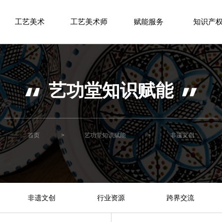
工艺美术
工艺美术师
赋能服务
知识产
艺功堂知识赋能
首页
>
艺功堂知识赋能
>
非遗文创
非遗文创
行业资源
跨界交流