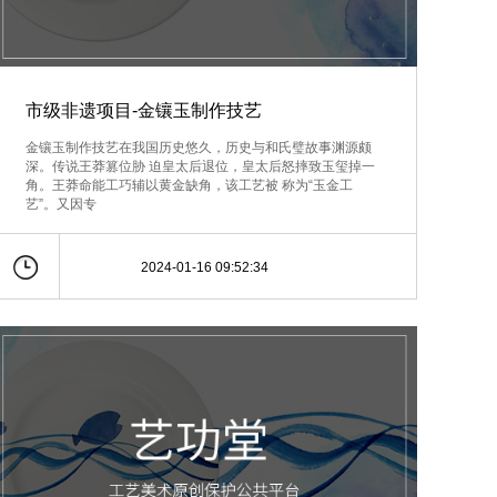
市级非遗项目-金镶玉制作技艺
金镶玉制作技艺在我国历史悠久，历史与和氏璧故事渊源颇
深。传说王莽篡位胁 迫皇太后退位，皇太后怒摔致玉玺掉一
角。王莽命能工巧辅以黄金缺角，该工艺被 称为“玉金工
艺”。又因专
2024-01-16 09:52:34