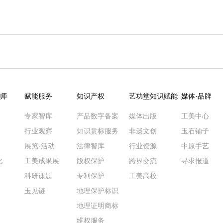
师
赋能服务
知识产权
艺功堂知识赋能
媒体·品牌
专家智库
产品数字备案
媒体出版
工美中心
行业观察
知识贯标服务
非遗文创
玉石铺子
展览·活动
法律智库
行业资源
中原手艺
化
工美成果展
版权保护
跨界交流
寻求报道
科研课题
专利保护
工美高校
玉见链
地理保护标识
地理证明商标
维权服务