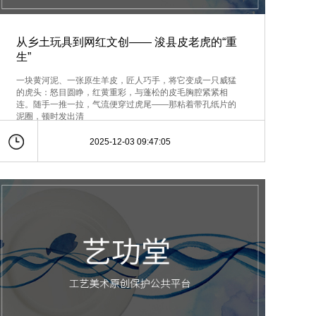
从乡土玩具到网红文创—— 浚县皮老虎的“重
生”
一块黄河泥、一张原生羊皮，匠人巧手，将它变成一只威猛
的虎头：怒目圆睁，红黄重彩，与蓬松的皮毛胸腔紧紧相
连。随手一推一拉，气流便穿过虎尾——那粘着带孔纸片的
泥圈，顿时发出清
2025-12-03 09:47:05