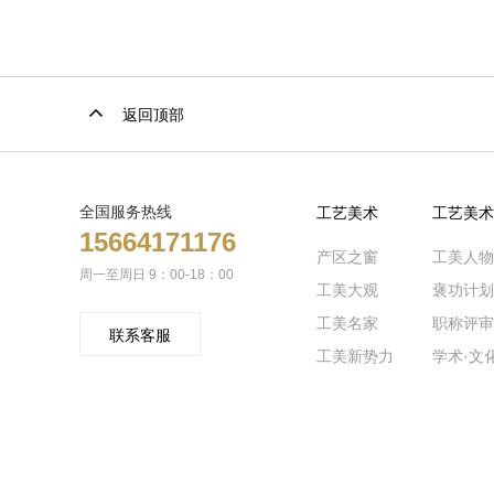
返回顶部
全国服务热线
工艺美术
工艺美术
15664171176
产区之窗
工美人物
周一至周日 9：00-18：00
工美大观
褒功计划
工美名家
职称评审
联系客服
工美新势力
学术·文