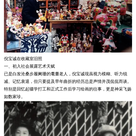
倪宝诚在收藏室旧照
一、初入社会展露艺术天赋
已是白发沧桑步履阑珊的耄耋老人，倪宝诚现虽视力模糊、听力锐
减、记忆衰退，但只要提及早年曲折的经历总是声情并茂侃侃而谈。
特别是回忆起辍学打工和正式工作后学习绘画的往事，更是神采飞扬
如数家珍。