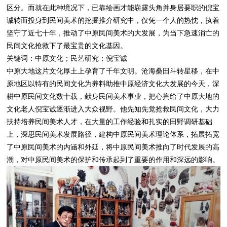
区分。而就在此种境况下，已靠绘画才能崭露头角并身居要职的倪宝
诚转而投身到民间美术的挖掘推介研究中，仅凭一个人的热忱，执着
坚守了近七十年，推动了中原民间美术的大发展，为当下急速消亡的
民间文化抢救下了最宝贵的文化基因。
关键词：中原文化；民艺研究；倪宝诚
中原大地这片文化厚土上孕育了千年文明。沧海桑田斗转星移，在中
原地区以特有的民间文化为养料助推中原经济文化大发展的今天，深
耕中原民间文化数十载，献身民间美术事业，把心掏给了中原大地的
文化老人倪宝诚逐渐进入大众视野。他先知先觉抢救民间文化，大力
扶持培养民间美术人才，在大量的工作经验和扎实的田野调研基础
上，深思民间美术发展路径，建构中原民间美术理论体系，拓展拓宽
了中原民间美术的内涵和外延，将中原民间美术推向了时代发展的高
潮，对中原民间美术的保护和传承起到了重要的作用和深远的影响。