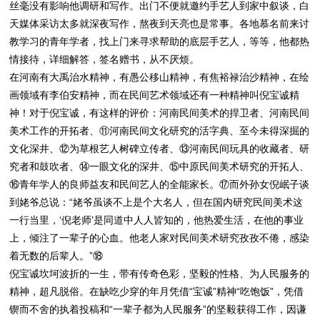
丝毫没有影响他调研和写作。出门不便就邀约手艺人到家中叙谈，白
天媒体采访太多就深夜写作，熬夜到天亮也是常事。各地慕名前来讨
教学习的青年学者，找上门来寻求帮助的底层手艺人，等等，他都热
情接待，详细解答，签名赠书，从不厌烦。
在河南有大禹治水精神，有愚公移山精神，有焦裕禄治沙精神，在绘
画领域有李伯安精神，而在民间艺术领域还有一种精神叫倪宝诚精
神！对于倪宝诚，有这样的评价：河南民间美术的捍卫者、河南民间
美术工作的开拓者、⑪河南民间文化研究的活字典、至今未得深掘的
文化深井、⑫为草根艺人树碑立传者、⑬河南民间玩具的收藏者、研
究者和鼓吹者、⑭一眼文化的深井、⑮中原民间美术研究的开拓人、
⑯青年学人的良师益友和民间艺人的全能家长。⑰而外孙女倪岷子谈
到姥爷总说：“姥爷虽谈不上是个大名人，但在国内研究民间美术这
一行当里，‘倪老师’是同道中人人皆知的，他热爱生活，在他的事业
上，倾注了一辈子的心血。他老人家对民间美术研究孜孜不倦，感染
着无数的后辈人。”⑱
倪宝诚坎坷波折的一生，带有传奇色彩，坚毅的性格、为人民服务的
精神，超凡脱俗。在缺吃少穿的年月凭借“宝诚”精神“吃饱饭”，凭借
锲而不舍的执着投稿和“一辈子都为人民服务”的坚毅获得工作，因谦