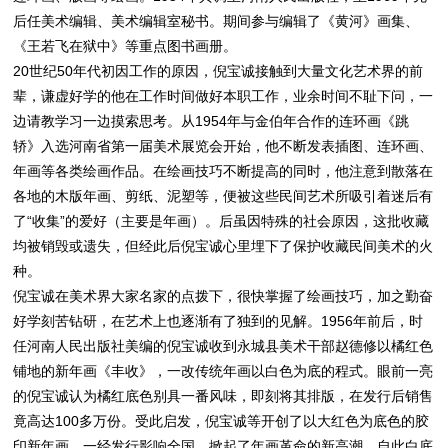
后任美术编辑、美术编辑室秘书。期间参与编辑了《黄河》画集、
《王若飞在狱中》等重点图书画册。
20世纪50年代初因工作的原因，倪宝诚接触到大量文化艺术界的前
辈，谦虚好学的他在工作时间做好本职工作，业余时间不耻下问，一
边请教学习一边摸索思考。从1954年与金伯年合作的连环画《跳
轿》入选河南省第一届美术展览会开始，他不断发表插图、连环画、
年画等各类绘画作品。在绘画技巧不断提高的同时，他注意到散落在
各地的木版年画、剪纸、泥塑等，便被这些民间艺术所吸引着迷后有
了“收集”的爱好（主要是年画）。后虽因特殊的社会原因，这批收藏
均被销毁或遗失，但经此后倪宝诚心里埋下了保护收藏民间美术的火
种。
倪宝诚在美术界大家名家的点拨下，很快掌握了绘画技巧，加之勤奋
好学刻苦钻研，在艺术上也逐渐有了独到的见解。1956年前后，时
任河南人民出版社美编的倪宝诚收到永城县美术干部赵德修以橘红色
铺地的新年画《丰收》，一改传统年画以白色为底的程式。眼前一亮
的倪宝诚认为橘红底色别具一番风味，即刻将其排版，在发行后销售
竟高达100多万份。受此启发，倪宝诚等开创了以大红色为底色的胶
印新年画，一经发行影响全国，掀起了年画革命的新高潮，自此白底