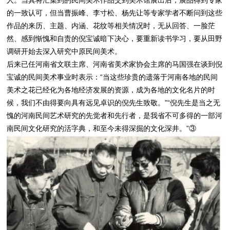
人。当其将汇集到的民间美术作品交到美术馆展出后，展品得到专家
的一致认可，但当曹振峰、李寸松、杨先让等专家学者不断问到这些
作品的来历、主题、内涵、花纹等相关情况时，无从回答、一脸茫
然、感到惭愧和自责的倪宝诚暗下决心，要重新读书学习，要从田野
调研开始去深入研究中原民间美术。
后来已任河南省文联主席、河南省美术家协会主席的马国强在谈到倪
宝诚的民间美术事业时表示：“当这些珍贵的遗落于河南各地的民间
美术之花已经化为各地经济发展的资源，成为各地的文化名片的时
候，我们不由得要向具有远见卓识的倪先生致敬。”“倪先生是当之无
愧的河南民间艺术研究的先觉者和先行者，是我省不可多得的一部河
南民间文化研究的活字典，和至今未得深掘的文化深井。”③