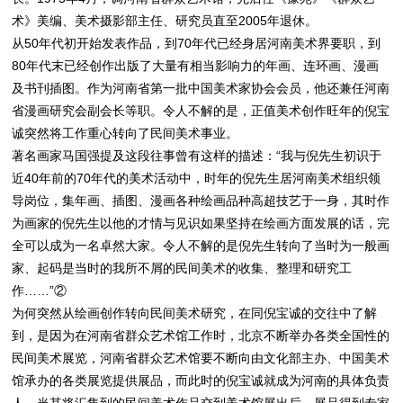
术》美编、美术摄影部主任、研究员直至2005年退休。
从50年代初开始发表作品，到70年代已经身居河南美术界要职，到
80年代末已经创作出版了大量有相当影响力的年画、连环画、漫画
及书刊插图。作为河南省第一批中国美术家协会会员，他还兼任河南
省漫画研究会副会长等职。令人不解的是，正值美术创作旺年的倪宝
诚突然将工作重心转向了民间美术事业。
著名画家马国强提及这段往事曾有这样的描述：“我与倪先生初识于
近40年前的70年代的美术活动中，时年的倪先生居河南美术组织领
导岗位，集年画、插图、漫画各种绘画品种高超技艺于一身，其时作
为画家的倪先生以他的才情与见识如果坚持在绘画方面发展的话，完
全可以成为一名卓然大家。令人不解的是倪先生转向了当时为一般画
家、起码是当时的我所不屑的民间美术的收集、整理和研究工
作……”②
为何突然从绘画创作转向民间美术研究，在同倪宝诚的交往中了解
到，是因为在河南省群众艺术馆工作时，北京不断举办各类全国性的
民间美术展览，河南省群众艺术馆要不断向由文化部主办、中国美术
馆承办的各类展览提供展品，而此时的倪宝诚就成为河南的具体负责