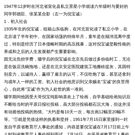
1947年12岁时在河北省宣化县私立景星小学就读六年级时与要好的
同学郭德臣、张某某合影（左一为倪宝诚）
1．初入社会
1935年生的倪宝诚，祖籍山东临朐，在河北宣化读了私立小学，在
北京读了半年初中。在国家动荡的特殊年月，童年是在颠沛流离中度
过，特别是经历了日本侵略时期的高压残暴，这对倪宝诚坚毅性格的
养成和之后的人生发展都产生重要影响。
因无法负担学费，辍学后的倪宝诚在北京先后做过多份临时工，无论
是在饭店洗碗拖地，还是在北京安定医院建筑工地搬砖提灰，其因特
别卖力，以诚待人，赢得了雇主的认可，不仅吃饱了饭，甚至还拿到
与成年人一样的工资。初入社会的他意识到父亲赐名“宝诚”的良苦用
心，自此将“宝诚”作为为人处世的第一准则。
辍学期间他因受大哥倪宝纯影响喜欢上了绘画，自学基础绘画知识后
不断给当时的平原日报社投稿，虽大部分投稿都石沉大海，但这并没
有动摇他投稿的热情。“大约是每10天一次，每次画12幅至20幅不
等。”①就是凭借这样的执着和坚持，1951年7月15日家里接到一封
发自平原省教育厅人事处的通知，内容是要倪宝诚在7月17日前上午
八时到省教育厅人事处报到面试。7月16日，在平原省教育厅人事处