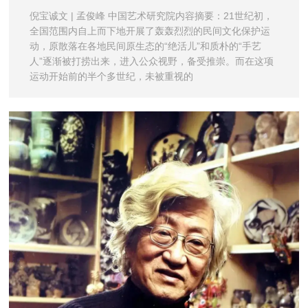
倪宝诚文 | 孟俊峰 中国艺术研究院内容摘要：21世纪初，
全国范围内自上而下地开展了轰轰烈烈的民间文化保护运
动，原散落在各地民间原生态的“绝活儿”和质朴的“手艺
人”逐渐被打捞出来，进入公众视野，备受推崇。而在这项
运动开始前的半个多世纪，未被重视的