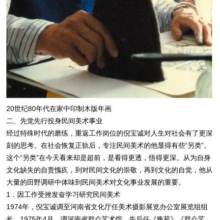
20世纪80年代在家中印制木版年画
二、先觉先行投身民间美术事业
经过特殊时代的磨练，重返工作岗位的倪宝诚对人生对社会有了更深
刻的思考。在社会恢复正轨后，专注民间美术的他显得有些“另类”。
这个“另类”在今天看来却是超前，是看得更透，悟得更深。从为自身
文化缺失的自责愧疚，到对民间文化的崇敬，再到文化的自觉，他从
大量的田野调研中体味到民间美术对文化事业发展的重要。
1．因工作受挫发奋学习研究民间美术
1974年，倪宝诚调至河南省文化厅任美术摄影展览办公室展览组组
长。1975年4月，调河南省群众艺术馆，先后任《豫苑》《群众艺