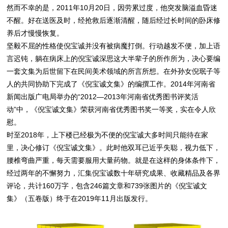
然而不幸的是，2011年10月20日，因劳累过度，他突发脑溢血昏迷
不醒。好在送医及时，经抢救后逐渐清醒，随后经过长时间的卧床修
养后才慢慢恢复。
坚毅不屈的性格使倪宝诚并没有被病魔打倒。行动越发不便，加上语
言迟钝，躺在病床上的倪宝诚深思这大半辈子的所作所为，决心要编
一套文集为后世留下在民间美术领域的所言所想。在外孙女倪珉子等
人的共同协助下完成了《倪宝诚文集》的编撰工作。2014年河南省
新闻出版广电局举办的“2012—2013年河南省优秀图书评奖活
动”中，《倪宝诚文集》荣获河南省优秀图书奖一等奖，实在令人欣
慰。
时至2018年，上下楼已经极为不便的倪宝诚大多时间只能待在家
里，决心修订《倪宝诚文集》。此时他双耳已近乎失聪，视力低下，
腰椎弯曲严重，每天需要服用大量药物。就是在这样的身体条件下，
经过两年的不懈努力，汇集倪宝诚数十年研究成果、收藏精品及各界
评论，共计160万字，包含246篇文章和739张图片的《倪宝诚文
集》（五卷版）终于在2019年11月出版发行。