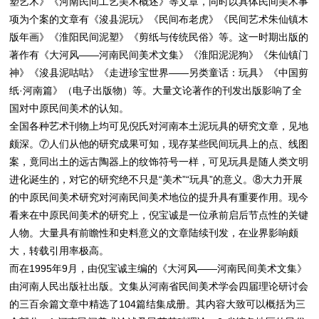
塑艺术》《河南民间工艺美术概述》等文章，同时以具体民间美术事
项为个案的文章有《浚县泥玩》《民间布老虎》《民间艺术朱仙镇木
版年画》《淮阳民间泥塑》《剪纸与传统民俗》等。这一时期出版的
著作有《大河风——河南民间美术文集》《淮阳泥泥狗》《朱仙镇门
神》《浚县泥咕咕》《走进珍宝世界——另类童话：玩具》《中国剪
纸·河南篇》（电子出版物）等。大量文论著作的刊发出版影响了全
国对中原民间美术的认知。
全国各种艺术刊物上均可见倪氏对河南本土泥玩具的研究文章，见地
颇深。⑦人们从他的研究成果可知，现存某些民间玩具上的点、线图
案，竟同出土的远古陶器上的纹饰符号一样，可见玩具是随人类文明
进化诞生的，对它的研究绝不只是“美术”“玩具”的意义。⑧大力开展
的中原民间美术研究对河南民间美术地位的提升具有重要作用。现今
看来在中原民间美术的研究上，倪宝诚是一位承前启后节点性的关键
人物。大量具有前瞻性和史料意义的文章陆续刊发，在业界影响颇
大，转载引用率极高。
而在1995年9月，由倪宝诚主编的《大河风——河南民间美术文集》
由河南人民出版社出版。文集从河南省民间美术学会四届理论研讨会
的三百余篇文章中精选了104篇结集成册。其内容大致可以概括为三