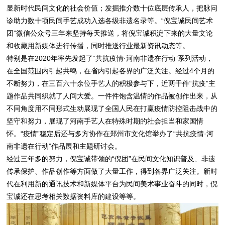
显新时代民间文化的社会价值；发掘推介数十位底层传承人，把脉问
诊助力数十项民间手艺成功入选各级非遗名录等。“倪宝诚民间艺术
团”微信公众号三年来坚持每天推送，将倪宝诚积淀下来的大量文论
和收藏用新媒体进行传播，同时推送行业最新资讯动态等。
特别是在2020年率先发起了“共抗疫情·河南非遗在行动”系列活动，
在全国范围内引起共鸣，在省内引起各界的广泛关注。经过4个月的
不断努力，在三百六十余位手艺人的积极参与下，近两千件“抗疫”主
题作品共同织就了人间大爱。一件件饱含温情的作品被创作出来，从
不同角度用不同形式生动展现了全国人民在打赢疫情防控阻击战中的
坚守和努力，展现了河南手艺人在特殊时期的社会担当和家国情
怀。“疫情”稳定后还与多方协作在郑州市文化馆举办了“共抗疫情·河
南非遗在行动”作品展和主题研讨会。
经过三年多的努力，倪宝诚带领的“倪团”在民间文化知识普及、非遗
传承保护、作品创作等方面做了大量工作，得到各界广泛关注。新时
代在利用新的通讯技术和新媒体平台为民间美术事业奋斗的同时，倪
宝诚还在思考相关数据资料库的建设等等。