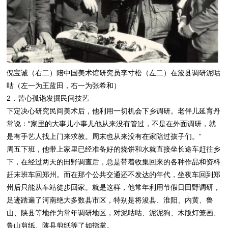
倪宝诚（右二）陪中国美术馆研究员李寸松（左二）在浚县调研泥咕
咕（左一为王蓝田，右一为张希和）
2．苦心孤诣发掘民间技艺
下定决心研究民间美术后，他利用一切机会下乡调研。老伴儿延育丹
常说：“家里的大事儿小事儿他从来没有管过，不是在外面调研，就
是有手艺人找上门来求教。周末也从来没有在家陪过孩子们。”
周五下班，他带上家里已经准备好的烧饼和水就直接坐长途车赶往乡
下，在经过两天的田野调查后，总是带着收集回来的各种作品和资料
赶末班车回郑州。而在那个公共交通还不发达的年代，坐夜车回到郑
州后只能从车站徒步回家。就是这样，他常年利用节假日田野调研，
足迹踏遍了河南绝大多数县市区，特别是将浚县、淮阳、内黄、鲁
山、陕县等地作为常年调研地区，对泥咕咕、泥泥狗、木版灯笼画、
鲁山剪纸、陕县剪纸等了如指掌。