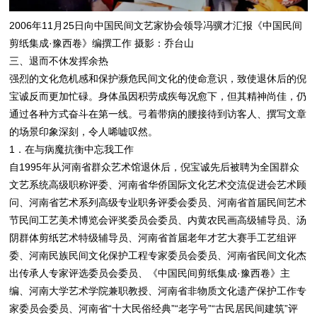
2006年11月25日向中国民间文艺家协会领导冯骥才汇报《中国民间
剪纸集成·豫西卷》编撰工作 摄影：乔台山
三、退而不休发挥余热
强烈的文化危机感和保护濒危民间文化的使命意识，致使退休后的倪
宝诚反而更加忙碌。身体虽因积劳成疾每况愈下，但其精神尚佳，仍
通过各种方式奋斗在第一线。弓着带病的腰接待到访客人、撰写文章
的场景印象深刻，令人唏嘘叹然。
1．在与病魔抗衡中忘我工作
自1995年从河南省群众艺术馆退休后，倪宝诚先后被聘为全国群众
文艺系统高级职称评委、河南省华侨国际文化艺术交流促进会艺术顾
问、河南省艺术系列高级专业职务评委会委员、河南省首届民间艺术
节民间工艺美术博览会评奖委员会委员、内黄农民画高级辅导员、汤
阴群体剪纸艺术特级辅导员、河南省首届老年才艺大赛手工艺组评
委、河南民族民间文化保护工程专家委员会委员、河南省民间文化杰
出传承人专家评选委员会委员、《中国民间剪纸集成·豫西卷》主
编、河南大学艺术学院兼职教授、河南省非物质文化遗产保护工作专
家委员会委员、河南省“十大民俗经典”“老字号”“古民居民间建筑”评