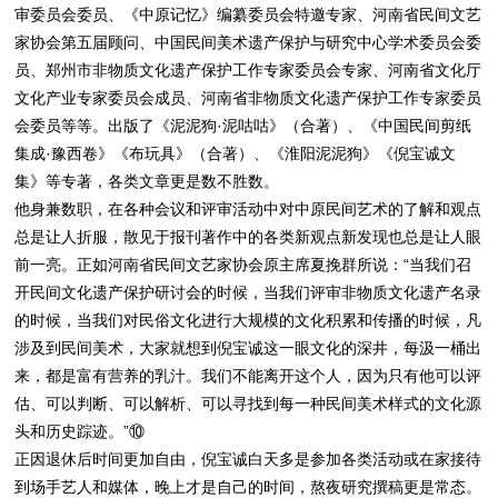
审委员会委员、《中原记忆》编纂委员会特邀专家、河南省民间文艺
家协会第五届顾问、中国民间美术遗产保护与研究中心学术委员会委
员、郑州市非物质文化遗产保护工作专家委员会专家、河南省文化厅
文化产业专家委员会成员、河南省非物质文化遗产保护工作专家委员
会委员等等。出版了《泥泥狗·泥咕咕》（合著）、《中国民间剪纸
集成·豫西卷》《布玩具》（合著）、《淮阳泥泥狗》《倪宝诚文
集》等专著，各类文章更是数不胜数。
他身兼数职，在各种会议和评审活动中对中原民间艺术的了解和观点
总是让人折服，散见于报刊著作中的各类新观点新发现也总是让人眼
前一亮。正如河南省民间文艺家协会原主席夏挽群所说：“当我们召
开民间文化遗产保护研讨会的时候，当我们评审非物质文化遗产名录
的时候，当我们对民俗文化进行大规模的文化积累和传播的时候，凡
涉及到民间美术，大家就想到倪宝诚这一眼文化的深井，每汲一桶出
来，都是富有营养的乳汁。我们不能离开这个人，因为只有他可以评
估、可以判断、可以解析、可以寻找到每一种民间美术样式的文化源
头和历史踪迹。”⑩
正因退休后时间更加自由，倪宝诚白天多是参加各类活动或在家接待
到场手艺人和媒体，晚上才是自己的时间，熬夜研究撰稿更是常态。