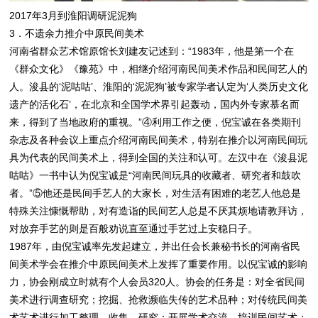
2017年3月到淮阳调研泥泥狗
3．不遗余力推介中原民间美术
河南省群众艺术馆原馆长刘建友记述到：“1983年，他是第一个在
《群众文化》《豫苑》中，相继介绍河南民间美术作品和民间艺人的
人。浚县的‘泥咕咕’、淮阳的‘泥泥狗’被专家学者认定为‘人类历史文化
遗产的活化石’，在北京和全国学术界引起轰动，国内外专家慕名而
来，得到了当地政府的重视。”④利用工作之便，倪宝诚在各类期刊
杂志及各种会议上重点介绍河南民间美术，特别在推介以河南民间玩
具为代表的民间美术上，得到全国的关注和认可。左汉中在《浚县泥
咕咕》一书中认为倪宝诚是“河南民间玩具的收藏者、研究者和鼓吹
者。”⑤他还是民间手艺人的大家长，对生活有困难的老艺人他总是
特殊关注慷慨帮助，对有造诣的民间艺人总是不厌其烦地请教拜访，
对放弃手艺的则是百般劝说直至通过手艺过上安稳日子。
1987年，由倪宝诚率先发起建立，并出任会长兼秘书长的河南省民
间美术学会在推介中原民间美术上发挥了重要作用。以倪宝诚的影响
力，协会刚成立时就有个人会员320人。协会的任务是：对全省民间
美术进行调查研究；挖掘、抢救濒临失传的艺术品种；对传统民间美
术艺术进行加工整理、收集、研究；开展学术交流，培训民间艺术；