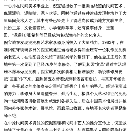
一心扑在民间美术事业上，倪宝诚拯救了一批濒临绝迹的民间艺术，
像泥泥狗、泥咕咕、泥叫吹等。同时他通过各种途径发现并培养了大
量民间美术人才，其中有些已经走上了管理岗位成为地方文联主席、
民协主席、文化馆馆长、小学老师等等，还有像李修身、王蓝
田、“泥猴张”张希和等已经成为名扬海内外的文化名人。
倪宝诚在发现泥泥狗艺术家李修身后投入了大量精力。1983年，在
淮阳驻守调研多日的倪宝诚通过当地老乡得知金庄有一位制作泥泥狗
的老艺人，在淮阳县文化馆干部彭兴孝的带领下，他在金庄庄后的田
地中第一次见到了已经76岁的李修身。了解到其因“文革”遭难生活艰
难不愿再做泥泥狗，倪宝诚多次解囊相助捐赠物资，劝说李修身要
把“国宝”传下来。直到第五次带着烧鸡和酒冒雨造访，与其开怀畅饮
后，备受感动的李修身决定重拾已经丢弃十多年的手艺。经过倪宝诚
的努力，李修身大量造型夸张、鲜活生动、极具个人艺术特征的泥泥
狗一经河南省博物馆展出就受到各界关注，后在中国美术馆展出并被
国内外多家美术馆、展览馆、画廊展出收藏，各地慕名求购者更是络
绎不绝。
在中原民间美术资源的挖掘整理和民间手艺人的推介宣传上，倪宝诚
倾注了大量心血。学方言与老艺人交流，与底层手艺人同吃同住打消