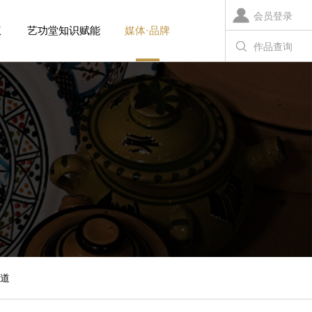
会员登录
权
艺功堂知识赋能
媒体·品牌
作品查询
道