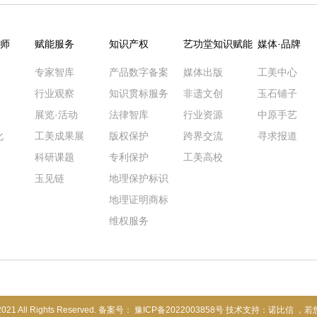
师
赋能服务
知识产权
艺功堂知识赋能
媒体·品牌
专家智库
产品数字备案
媒体出版
工美中心
行业观察
知识贯标服务
非遗文创
玉石铺子
展览·活动
法律智库
行业资源
中原手艺
化
工美成果展
版权保护
跨界交流
寻求报道
科研课题
专利保护
工美高校
玉见链
地理保护标识
地理证明商标
维权服务
 All Rights Reserved. 备案号：
豫ICP备2022003858号
技术支持：
诺比信
，若您