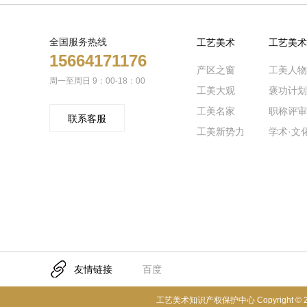
全国服务热线
工艺美术
工艺美术
15664171176
产区之窗
工美人物
周一至周日 9：00-18：00
工美大观
褒功计划
工美名家
职称评审
联系客服
工美新势力
学术·文
友情链接
百度
工艺美术知识产权保护中心 Copyright © 2021