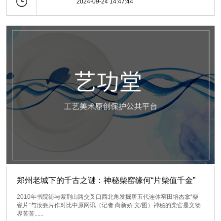
2024-09-24 14:47:44
郑州老城下的千古之谜：神秘柴窑缘何“片柴值千金”
2010年书院街与紫荆山路交叉口西北角发掘唐五代连体窑田培杰拿“柴
瓷片”与汝瓷片作对比中原网讯（记者 尚新娇 文/图）神秘的柴窑是文物
界苦苦......