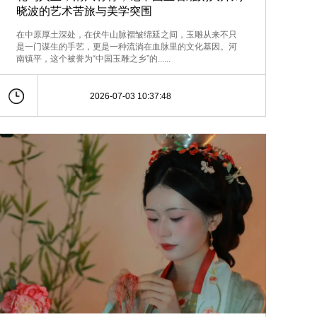
晓波的艺术苦旅与美学突围
在中原厚土深处，在伏牛山脉褶皱绵延之间，玉雕从来不只
是一门谋生的手艺，更是一种流淌在血脉里的文化基因。河
南镇平，这个被誉为“中国玉雕之乡”的......
2026-07-03 10:37:48