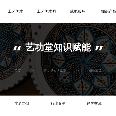
工艺美术
工艺美术师
赋能服务
知识产
艺功堂知识赋能
首页
>
艺功堂知识赋能
>
媒体出版
非遗文创
行业资源
跨界交流