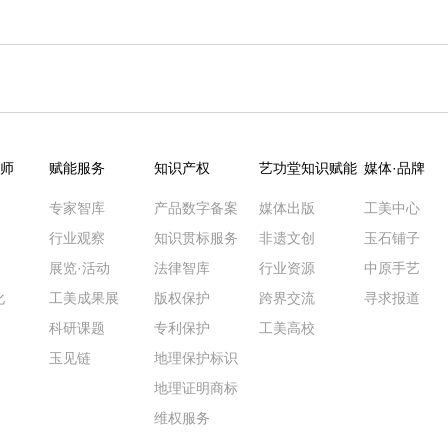
师
赋能服务
知识产权
艺功堂知识赋能
媒体·品牌
专家智库
产品数字备案
媒体出版
工美中心
行业观察
知识贯标服务
非遗文创
玉石铺子
展览·活动
法律智库
行业资源
中原手艺
化
工美成果展
版权保护
跨界交流
寻求报道
科研课题
专利保护
工美高校
玉见链
地理保护标识
地理证明商标
维权服务