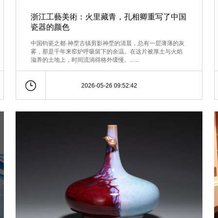
浙江工藝美術：火里藏青，孔相卿重写了中国
瓷器的颜色
中国钧瓷之都·神垕古镇剪影神垕的清晨，总有一层薄薄的灰
雾，那是千年来窑炉呼吸留下的余温。在这片被厚土与火焰
滋养的土地上，时间流淌得格外缓慢。......
2026-05-26 09:52:42