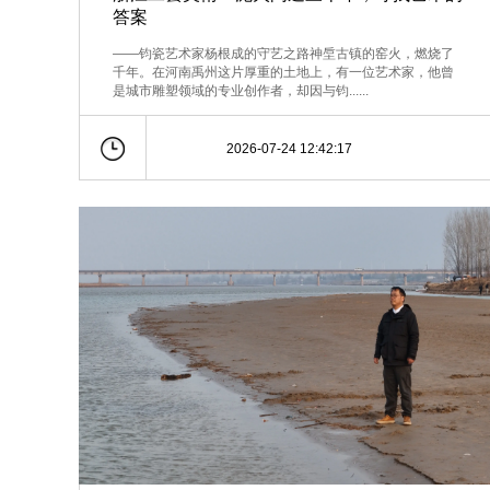
答案
——钧瓷艺术家杨根成的守艺之路神垕古镇的窑火，燃烧了
千年。在河南禹州这片厚重的土地上，有一位艺术家，他曾
是城市雕塑领域的专业创作者，却因与钧......
2026-07-24 12:42:17