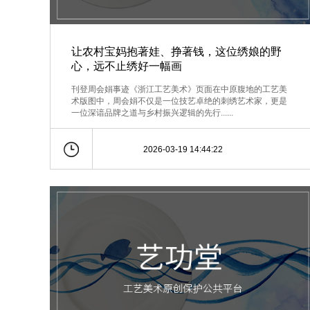
让农村宝妈抱著娃、挣著钱，这位绣娘的野
心，远不止绣好一幅画
刊登周会娟事迹《浙江工艺美术》页面在中原腹地的工艺美
术版图中，周会娟不仅是一位技艺卓绝的刺绣艺术家，更是
一位深谙品牌之道与乡村振兴逻辑的先行......
2026-03-19 14:44:22