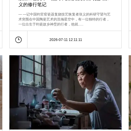
义的修行笔记
— —记中国钧官窑瓷器复烧技艺恢复者张义的科研守望与艺
术突围在中国陶瓷艺术的浩瀚星空中，有一位独特的行者，
一位出生于钧瓷故乡神垕的行者，他就......
2026-07-11 12:11:11