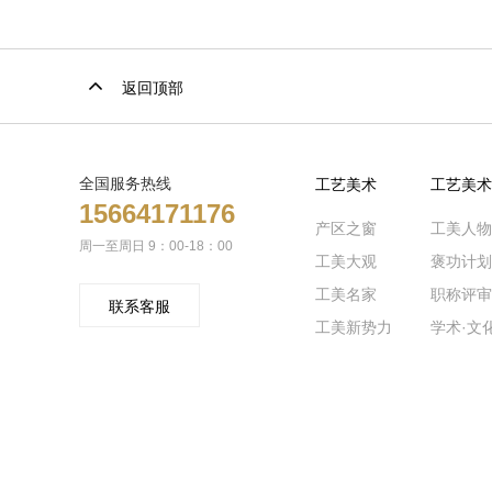
返回顶部
全国服务热线
工艺美术
工艺美术
15664171176
产区之窗
工美人物
周一至周日 9：00-18：00
工美大观
褒功计划
工美名家
职称评审
联系客服
工美新势力
学术·文