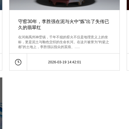
守窑30年，李胜强在泥与火中“炼”出了失传已
久的翡翠红
在河南禹州神垕镇，千年不熄的窑火不仅是地理意义上的坐
标，更是泥土与釉色交织的生命长河。在这片被誉为“钧瓷之
都”的土地上，李胜强以指尖的茧痕、......
2026-03-19 14:42:01