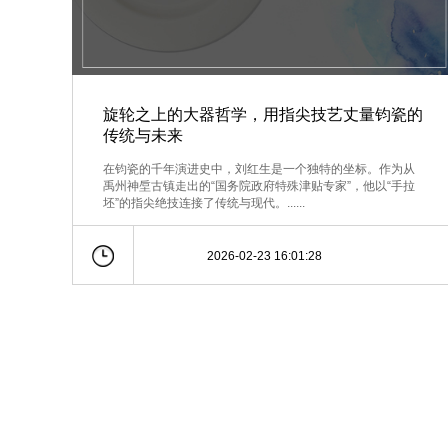
旋轮之上的大器哲学，用指尖技艺丈量钧瓷的
传统与未来
在钧瓷的千年演进史中，刘红生是一个独特的坐标。作为从
禹州神垕古镇走出的“国务院政府特殊津贴专家”，他以“手拉
坯”的指尖绝技连接了传统与现代。......
2026-02-23 16:01:28