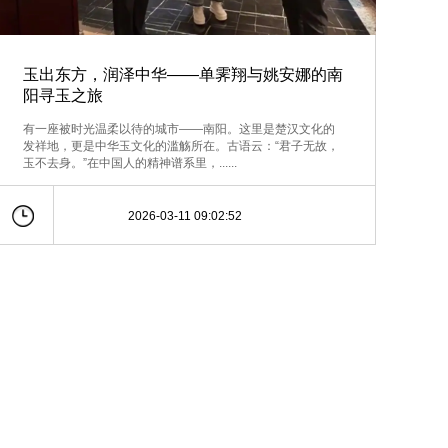
玉出东方，润泽中华——单霁翔与姚安娜的南
阳寻玉之旅
有一座被时光温柔以待的城市——南阳。这里是楚汉文化的
发祥地，更是中华玉文化的滥觞所在。古语云：“君子无故，
玉不去身。”在中国人的精神谱系里，......
2026-03-11 09:02:52