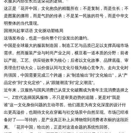
衣服从内部生长出这朵花的逻辑。”
这正是「花开中国」文化抱负的精髓所在：不是复制，而是生长；不
是图案的挪用，而是气韵的传承；不是某一民族的符号，而是中华文
明整体的当代显现。
国潮兴起掌话语 文化驱动塑格局
这场发布会，也是一份向整个行业发出的邀约。
中国是全球最大的服装制造国，制造工艺与品质已足以支撑高端市场
需求。然而服装产业与时尚产业之间，横亘着一道本质的分野：前者
以产能、工艺、供应链效率为核心；后者以文化故事、品牌底蕴、审
美理念打动大众，以价值认同与文化引领为核心竞争力。走向文化时
尚强国，中国需要完成三个跨越：从“制造输出”到“文化输出”，从“产
品定价”到“文化定价”，从“跟随潮流”到“定义潮流”。
近年来，汉服热与国风消费已从亚文化破圈成为青年主流消费选择之
一。Z世代选择国风服饰，不只是审美趋势的追随，更是对“我是
谁”这一文化身份问题的主动寻答。他们愿意为有文化深度的设计付
出更高溢价，也期待文化在穿戴与社交场景中自然呈现。市场已经准
备好了——等待的，是产业真正补上从博物馆到消费者衣橱的这段距
离。「花开中国」给出的，正是对这道命题的系统性回答。