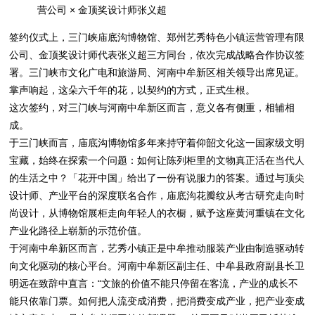
营公司 × 金顶奖设计师张义超
签约仪式上，三门峡庙底沟博物馆、郑州艺秀特色小镇运营管理有限
公司、金顶奖设计师代表张义超三方同台，依次完成战略合作协议签
署。三门峡市文化广电和旅游局、河南中牟新区相关领导出席见证。
掌声响起，这朵六千年的花，以契约的方式，正式生根。
这次签约，对三门峡与河南中牟新区而言，意义各有侧重，相辅相
成。
于三门峡而言，庙底沟博物馆多年来持守着仰韶文化这一国家级文明
宝藏，始终在探索一个问题：如何让陈列柜里的文物真正活在当代人
的生活之中？「花开中国」给出了一份有说服力的答案。通过与顶尖
设计师、产业平台的深度联名合作，庙底沟花瓣纹从考古研究走向时
尚设计，从博物馆展柜走向年轻人的衣橱，赋予这座黄河重镇在文化
产业化路径上崭新的示范价值。
于河南中牟新区而言，艺秀小镇正是中牟推动服装产业由制造驱动转
向文化驱动的核心平台。河南中牟新区副主任、中牟县政府副县长卫
明远在致辞中直言：“文旅的价值不能只停留在客流，产业的成长不
能只依靠门票。如何把人流变成消费，把消费变成产业，把产业变成