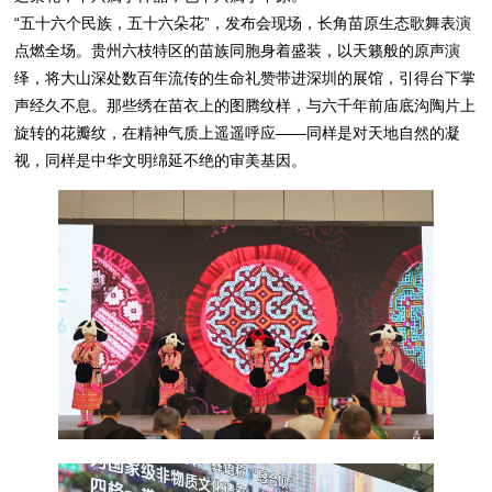
“五十六个民族，五十六朵花”，发布会现场，长角苗原生态歌舞表演
点燃全场。贵州六枝特区的苗族同胞身着盛装，以天籁般的原声演
绎，将大山深处数百年流传的生命礼赞带进深圳的展馆，引得台下掌
声经久不息。那些绣在苗衣上的图腾纹样，与六千年前庙底沟陶片上
旋转的花瓣纹，在精神气质上遥遥呼应——同样是对天地自然的凝
视，同样是中华文明绵延不绝的审美基因。