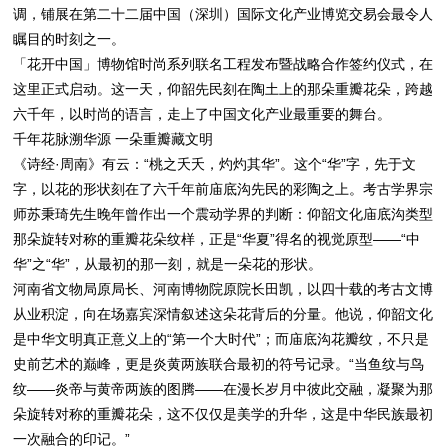
调，铺展在第二十二届中国（深圳）国际文化产业博览交易会最令人
瞩目的时刻之一。
「花开中国」博物馆时尚系列联名工程发布暨战略合作签约仪式，在
这里正式启动。这一天，仰韶先民刻在陶土上的那朵重瓣花朵，跨越
六千年，以时尚的语言，走上了中国文化产业最重要的舞台。
千年花脉溯华源 一朵重瓣藏文明
《诗经·周南》有云：“桃之夭夭，灼灼其华”。这个“华”字，先于文
字，以花的形状刻在了六千年前庙底沟先民的彩陶之上。考古学界宗
师苏秉琦先生晚年曾作出一个震动学界的判断：仰韶文化庙底沟类型
那朵旋转对称的重瓣花朵纹样，正是“华夏”得名的视觉原型——“中
华”之“华”，从最初的那一刻，就是一朵花的形状。
河南省文物局原局长、河南博物院原院长田凯，以四十载的考古文博
从业积淀，向在场嘉宾深情叙述这朵花背后的分量。他说，仰韶文化
是中华文明真正意义上的“第一个大时代”；而庙底沟花瓣纹，不只是
史前艺术的巅峰，更是炎黄两族联合最初的符号记录。“当鱼纹与鸟
纹——炎帝与黄帝两族的图腾——在漫长岁月中彼此交融，凝聚为那
朵旋转对称的重瓣花朵，这不仅仅是美学的升华，这是中华民族最初
一次融合的印记。”