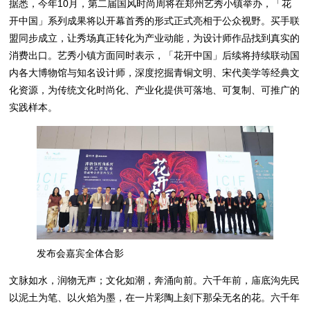
据悉，今年10月，第二届国风时尚周将在郑州艺秀小镇举办，「花
开中国」系列成果将以开幕首秀的形式正式亮相于公众视野。买手联
盟同步成立，让秀场真正转化为产业动能，为设计师作品找到真实的
消费出口。艺秀小镇方面同时表示，「花开中国」后续将持续联动国
内各大博物馆与知名设计师，深度挖掘青铜文明、宋代美学等经典文
化资源，为传统文化时尚化、产业化提供可落地、可复制、可推广的
实践样本。
发布会嘉宾全体合影
文脉如水，润物无声；文化如潮，奔涌向前。六千年前，庙底沟先民
以泥土为笔、以火焰为墨，在一片彩陶上刻下那朵无名的花。六千年