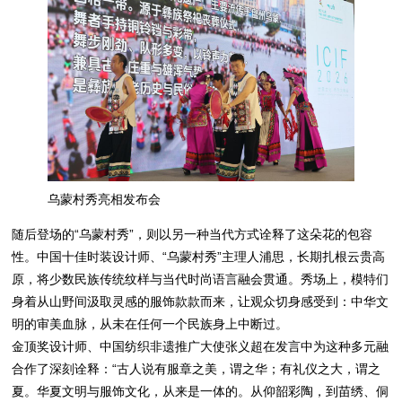
乌蒙村秀亮相发布会
随后登场的“乌蒙村秀”，则以另一种当代方式诠释了这朵花的包容
性。中国十佳时装设计师、“乌蒙村秀”主理人浦思，长期扎根云贵高
原，将少数民族传统纹样与当代时尚语言融会贯通。秀场上，模特们
身着从山野间汲取灵感的服饰款款而来，让观众切身感受到：中华文
明的审美血脉，从未在任何一个民族身上中断过。
金顶奖设计师、中国纺织非遗推广大使张义超在发言中为这种多元融
合作了深刻诠释：“古人说有服章之美，谓之华；有礼仪之大，谓之
夏。华夏文明与服饰文化，从来是一体的。从仰韶彩陶，到苗绣、侗