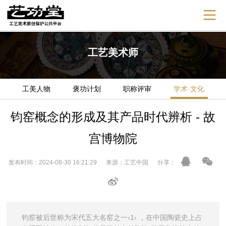
工艺美术师
工美人物
褒功计划
职称评审
学术·文化
钧窑概念的形成及其产品时代辨析 - 故
宫博物院
发布时间：2024-08-30 16:21:29 来源：工艺中国 分享：
钧窑被后世称为宋代五大名窑之一‹1› ，在中国陶瓷史上占