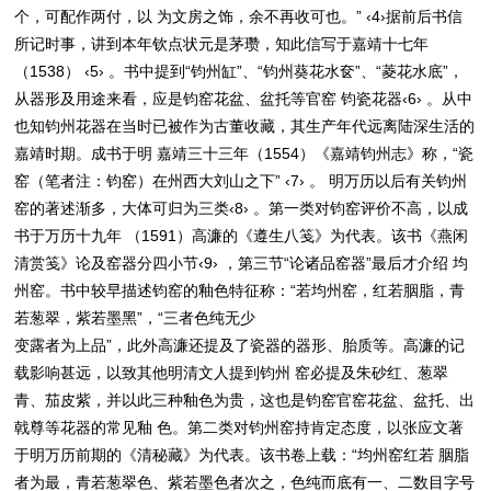
个，可配作两付，以 为文房之饰，余不再收可也。” ‹4›据前后书信
所记时事，讲到本年钦点状元是茅瓒，知此信写于嘉靖十七年
（1538） ‹5› 。书中提到“钧州缸”、“钧州葵花水奁”、“菱花水底”，
从器形及用途来看，应是钧窑花盆、盆托等官窑 钧瓷花器‹6› 。从中
也知钧州花器在当时已被作为古董收藏，其生产年代远离陆深生活的
嘉靖时期。成书于明 嘉靖三十三年（1554）《嘉靖钧州志》称，“瓷
窑（笔者注：钧窑）在州西大刘山之下” ‹7› 。 明万历以后有关钧州
窑的著述渐多，大体可归为三类‹8› 。第一类对钧窑评价不高，以成
书于万历十九年 （1591）高濂的《遵生八笺》为代表。该书《燕闲
清赏笺》论及窑器分四小节‹9› ，第三节“论诸品窑器”最后才介绍 均
州窑。书中较早描述钧窑的釉色特征称：“若均州窑，红若胭脂，青
若葱翠，紫若墨黑”，“三者色纯无少
变露者为上品”，此外高濂还提及了瓷器的器形、胎质等。高濂的记
载影响甚远，以致其他明清文人提到钧州 窑必提及朱砂红、葱翠
青、茄皮紫，并以此三种釉色为贵，这也是钧窑官窑花盆、盆托、出
戟尊等花器的常见釉 色。第二类对钧州窑持肯定态度，以张应文著
于明万历前期的《清秘藏》为代表。该书卷上载：“均州窑红若 胭脂
者为最，青若葱翠色、紫若墨色者次之，色纯而底有一、二数目字号