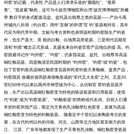
州窑”的记载，代表性 产品是人们津津乐道的“胭脂红”、“葱翠
青”、“茄皮紫”釉色，这可与今故宫博物院和台湾“故宫博博物院”所藏
带 数目字的各式配套花盆、盆托及出戟尊之类的花器——产自今禹
州城内八卦洞（钧台窑）用作“贡御”的所谓“官 钧”瓷器相对应，其年
代应为明代早中期。文献与考古资料也表明该时期钧窑除生产钧瓷
外，也生产器大、质 粗的白釉、白地黑花类瓷器。三是明代后期至
清初“钧窑”概念正式形成，其盛名来自钧瓷官窑产品地位的提 高。钧
窑因避讳记作“均州窑”、“均窑”，仍多指花盆、盆托、出戟尊等高温
铜红釉花器。四是晚清至民国时期的 “钧州窑”、“钧窑”或“钧瓷”，包
括了官窑钧瓷高温铜红釉窑变花器和民窑钧瓷天青釉碗、盘类产品，
钧窑因其 收藏价值而跻身很晚形成的“宋代五大名窑”之列。五是20
世纪50年代以来以禹州市神垕镇为中心，从仿制官 窑钧瓷花器开
始，生产出以高温铜红釉窑变为特色的陈设瓷器和日用瓷器，使现
代“钧瓷”成为“钧窑瓷器”、 “钧釉瓷器”的简称或代名词。目前人们通
常把钧窑所指产品，限定为天青色乳浊釉带红色窑变，发展为高温
铜红釉窑变为特色的钧釉瓷器。 随着近半个世纪以来陶瓷考古的发
展，在古代钧州以外的河南、河北、山西等北方地区甚至南方的浙
江、 江苏、广东等地都发现了生产天青色乳浊釉、铜红釉窑变瓷器