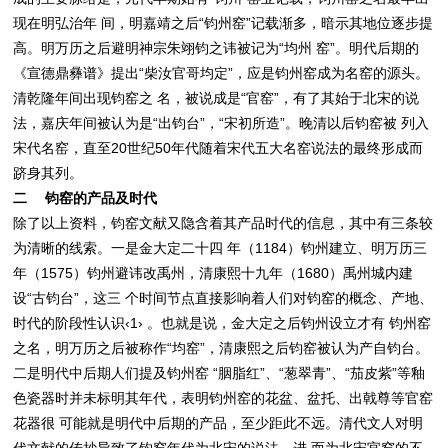
现在明弘治年 间，明嘉靖之后“钧州窑”记载渐多，暗示其地位逐步提
高。明万历之后避明神宗朱翊钧之讳被记为“均州 窑”。明代后期的
《宣德鼎彝谱》提出“柴汝官哥均定”，应是钧州窑成为名窑的源头。
清乾隆年间出现钧窑之 名，被说成是“官窑”，有了其始于北宋的说
法，嘉庆年间被认为是“出钧台”，“宋初所造”。晚清以后钧窑被 列入
宋代名窑，直至20世纪50年代随着宋代五大名窑说法的最终形成而
跻身其列。
二 钧窑的产品及时代
除了以上资料，钧窑文献又隐含着其产品时代的信息，其中有三条较
为清晰的线索。一是金大定二十四 年（1184）钧州建立、明万历三
年（1575）钧州避讳改禹州，清康熙十九年（1680）禹州城内建
设“古钧台”，这三 个时间节点直接影响着人们对钧窑的概念、产地、
时代的阶段性认识‹1› 。也就是说，金大定之后钧州设立才有 钧州窑
之名，明万历之后被称作“均窑”，清康熙之后钧窑被认为产自钧台。
二是明代中后期人们提及钧州窑 “胭脂红”、“葱翠青”、“茄皮紫”等釉
色瓷器时并未标明其年代，表明钧州窑的花盆、盆托、出戟尊等官窑
花器很 可能就是明代中后期的产品，至少距此不远。清代文人对明