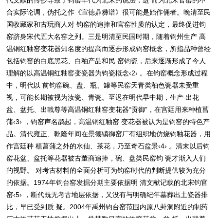
代文献的传抄导致了钧窑年代为北宋的说法，进 而为北宋官窑的不
合实际论调，伪托之作《宣德鼎彝谱》很可能是始作俑者。晚清至民
国收藏家和古玩商人对 钧窑的追捧和官窑性质的认定，最终促进钧
窑跻身宋代五大名窑之列。三是明清至民国时期，随着钧州生产 高
温铜红釉窑变花器知名度的提高而逐步形成钧窑概念，所指品种曾经
包括钧窑的白底黑花、白釉产品和民 窑钧瓷，后来逐渐形成了今人
理解的以高温铜红釉窑变瓷器为钧瓷概念‹2› 。在钧窑概念形成过程
中，明代以 前钧窑碗、盘、瓶、罐等民窑天青类釉色瓷器未受重
视，可能长期被视为汝瓷、青瓷。至迟在明代早中期，生产 出花
盆、盆托、出戟尊等高温铜红釉窑变花器“贡御”，在宫廷用来种植菖
蒲‹3› ，钧窑声名鹊起，高温铜红釉窑 变花器被认为是钧窑的特色产
品。清代雍正、乾隆年间在景德镇御窑厂有组织地仿烧钧釉花器，用
作宫廷种 植菖蒲之外的水仙、茶花，乃至奇石盆景‹4› 。清末以后钧
窑花盆、盆托等花器被古董商追捧，碗、盘类民窑钧 瓷才渐入人们
的视野。 对考古材料的全面分析可为钧窑时代的判断提供较为充分
的依据。1974年钧台窑发掘分期主要依据明 清文献记载的北宋钧官
窑‹5› ，断代既无考古地层依据，又没有与明确纪年墓葬出土瓷器排
比，早已受到质 疑。2004年禹州钧台窑范围内原八卦洞附近的制药