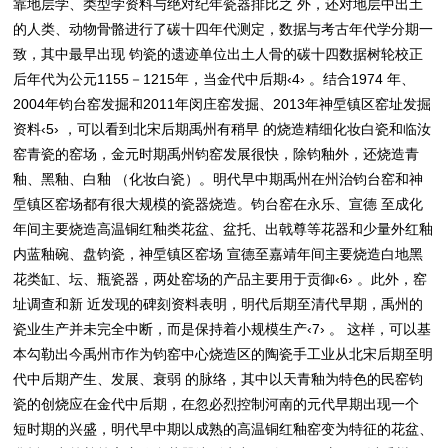
靠地层学、类型学资料与绝对纪年瓷器排比之 外，还对地层中出土
的人类、动物骨骼进行了碳十四年代测定，数据与考古年代学分期一
致，其中最早出现 钧瓷的遗迹单位出土人骨的碳十四数据树轮校正
后年代为公元1155－1215年，当金代中后期‹4› 。结合1974 年、
2004年钧台窑发掘和2011年闵庄窑发掘、2013年神垕镇区窑址发掘
资料‹5› ，可以看到北宋后期禹州有稍早 的烧造精细化妆白瓷和临汝
窑青瓷的窑场，金元时期禹州钧窑发展很快，除钧釉外，还烧造青
釉、黑釉、白釉 （化妆白瓷）。明代早中期禹州在州治钧台窑和神
垕镇区窑场都有很大规模的瓷器烧造。钧台窑在永乐、宣德 至成化
年间主要烧造高温铜红釉类花盆、盆托、出戟尊等花器和少量外红釉
内蓝釉碗、盘钧瓷，神垕镇区窑场 宣德至嘉靖年间主要烧造白地黑
花类缸、坛、瓶瓷器，两处窑场的产品主要用于贡御‹6› 。此外，窑
址调查和新 近发现的碑刻资料表明，明代后期至清代早期，禹州的
瓷业生产并未完全中断，而是保持着小规模生产‹7› 。 这样，可以基
本勾勒出今禹州市作为钧窑中心烧造区的陶瓷手工业从北宋后期至明
代中后期产生、发展、衰弱 的脉络，其中以天青釉为特色的民窑钧
瓷的创烧应在金代中后期，在忽必烈控制河南的元代早期出现一个
短时期的兴盛，明代早中期以成熟的高温铜红釉窑变为特征的花盆、