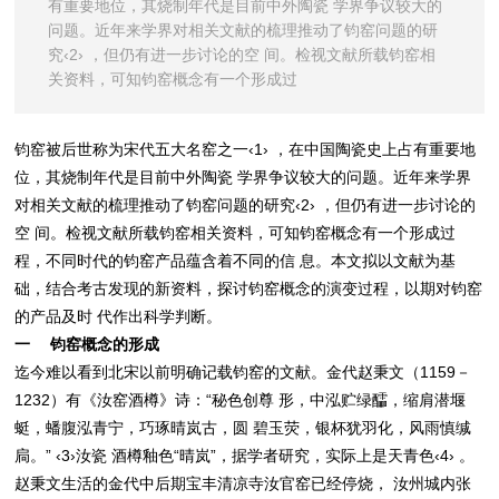
有重要地位，其烧制年代是目前中外陶瓷 学界争议较大的
问题。近年来学界对相关文献的梳理推动了钧窑问题的研
究‹2› ，但仍有进一步讨论的空 间。检视文献所载钧窑相
关资料，可知钧窑概念有一个形成过
钧窑被后世称为宋代五大名窑之一‹1› ，在中国陶瓷史上占有重要地
位，其烧制年代是目前中外陶瓷 学界争议较大的问题。近年来学界
对相关文献的梳理推动了钧窑问题的研究‹2› ，但仍有进一步讨论的
空 间。检视文献所载钧窑相关资料，可知钧窑概念有一个形成过
程，不同时代的钧窑产品蕴含着不同的信 息。本文拟以文献为基
础，结合考古发现的新资料，探讨钧窑概念的演变过程，以期对钧窑
的产品及时 代作出科学判断。
一 钧窑概念的形成
迄今难以看到北宋以前明确记载钧窑的文献。金代赵秉文（1159－
1232）有《汝窑酒樽》诗：“秘色创尊 形，中泓贮绿醽，缩肩潜堰
蜓，蟠腹泓青宁，巧琢晴岚古，圆 碧玉荧，银杯犹羽化，风雨慎缄
扃。” ‹3›汝瓷 酒樽釉色“晴岚”，据学者研究，实际上是天青色‹4› 。
赵秉文生活的金代中后期宝丰清凉寺汝官窑已经停烧， 汝州城内张