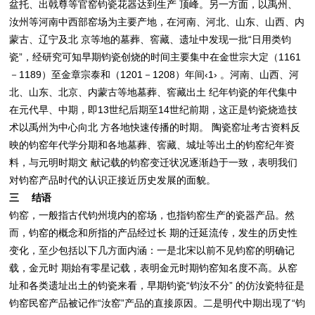
盆托、出戟尊等官窑钧瓷花器达到生产 顶峰。另一方面，以禹州、
汝州等河南中西部窑场为主要产地，在河南、河北、山东、山西、内
蒙古、辽宁及北 京等地的墓葬、窖藏、遗址中发现一批“日用类钧
瓷”，经研究可知早期钧瓷创烧的时间主要集中在金世宗大定（1161
－1189）至金章宗泰和（1201－1208）年间‹1› 。河南、山西、河
北、山东、北京、内蒙古等地墓葬、窖藏出土 纪年钧瓷的年代集中
在元代早、中期，即13世纪后期至14世纪前期，这正是钧瓷烧造技
术以禹州为中心向北 方各地快速传播的时期。 陶瓷窑址考古资料反
映的钧窑年代学分期和各地墓葬、窖藏、城址等出土的钧窑纪年资
料，与元明时期文 献记载的钧窑变迁状况逐渐趋于一致，表明我们
对钧窑产品时代的认识正接近历史发展的面貌。
三 结语
钧窑，一般指古代钧州境内的窑场，也指钧窑生产的瓷器产品。然
而，钧窑的概念和所指的产品经过长 期的迁延流传，发生的历史性
变化，至少包括以下几方面内涵：一是北宋以前不见钧窑的明确记
载，金元时 期始有零星记载，表明金元时期钧窑知名度不高。从窑
址和各类遗址出土的钧瓷来看，早期钧瓷“钧汝不分” 的仿汝瓷特征是
钧窑民窑产品被记作“汝窑”产品的直接原因。二是明代中期出现了“钧