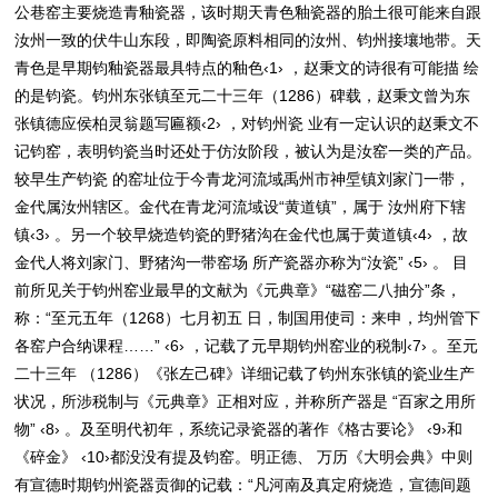
公巷窑主要烧造青釉瓷器，该时期天青色釉瓷器的胎土很可能来自跟
汝州一致的伏牛山东段，即陶瓷原料相同的汝州、钧州接壤地带。天
青色是早期钧釉瓷器最具特点的釉色‹1› ，赵秉文的诗很有可能描 绘
的是钧瓷。钧州东张镇至元二十三年（1286）碑载，赵秉文曾为东
张镇德应侯柏灵翁题写匾额‹2› ，对钧州瓷 业有一定认识的赵秉文不
记钧窑，表明钧瓷当时还处于仿汝阶段，被认为是汝窑一类的产品。
较早生产钧瓷 的窑址位于今青龙河流域禹州市神垕镇刘家门一带，
金代属汝州辖区。金代在青龙河流域设“黄道镇”，属于 汝州府下辖
镇‹3› 。另一个较早烧造钧瓷的野猪沟在金代也属于黄道镇‹4› ，故
金代人将刘家门、野猪沟一带窑场 所产瓷器亦称为“汝瓷” ‹5› 。 目
前所见关于钧州窑业最早的文献为《元典章》“磁窑二八抽分”条，
称：“至元五年（1268）七月初五 日，制国用使司：来申，均州管下
各窑户合纳课程……” ‹6› ，记载了元早期钧州窑业的税制‹7› 。至元
二十三年 （1286）《张左己碑》详细记载了钧州东张镇的瓷业生产
状况，所涉税制与《元典章》正相对应，并称所产器是 “百家之用所
物” ‹8› 。及至明代初年，系统记录瓷器的著作《格古要论》 ‹9›和
《碎金》 ‹10›都没没有提及钧窑。明正德、 万历《大明会典》中则
有宣德时期钧州瓷器贡御的记载：“凡河南及真定府烧造，宣德间题