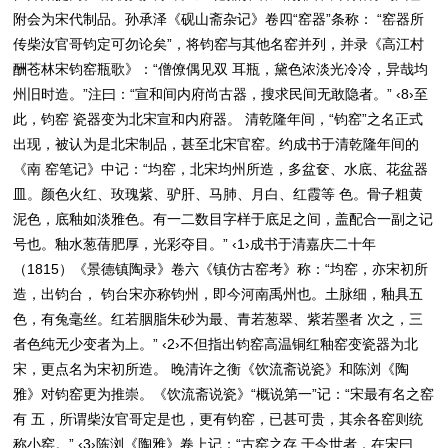
附会为宋代制品。孙承泽《砚山斋杂记》卷四“窑器”条称： “窑器所
传柴汝官哥钧定可勿论矣”，将钧窑与其他名窑并列，并录《高江村
酬苍林宋钧窑瓶歌》：“僧僚偶见双 耳瓶，黛色浓淡光冷冷，异哉均
州旧时造。”注曰：“宣和间内府尚古器，搜求民间无敢隐者。” ‹8›至
此，钧窑 瓷器变为北宋宣和内府器。 清乾隆年间，“钧窑”之名正式
出现，被认为是北宋制品，甚至北宋官窑。约成书于清乾隆年间的
《南 窑笔记》中记：“均窑，北宋均州所造，多盆奁、水底、花盆器
皿。颜色火红、玫瑰紫、驴肝、马肺、月白、红霞等 色。骨子粗黄
泥色，底釉如淡雅色。有一二数目字样于底足之间，盖配合一副之记
号也。釉水葱蒨肥厚，光彩夺目。” ‹1›成书于清嘉庆二十年
（1815）《景德镇陶录》卷六《镇仿古窑考》称：“均窑，亦宋初所
造，出钧台， 钧台宋亦称钧州，即今河南禹州也。土脉细，釉具五
色，有兔毫丝。红若胭脂朱砂为最、青若葱翠、紫若墨者 次之，三
者色纯无少变者为上。” ‹2›不但指出钧窑高温铜红釉窑变瓷器为北
宋，更点名为宋初所造。 晚清许之衡《饮流斋说瓷》和陈浏《陶
雅》对钧窑更为推崇。《饮流斋说瓷》“概说第一”记：“宋最有名之窑
有 五，所谓柴汝官哥定是也，更有钧窑，已甚可贵，其余各窑则统
称小窑。” ‹3›陈浏《陶雅》卷上记：“古窑之存 于今世者，在宋曰