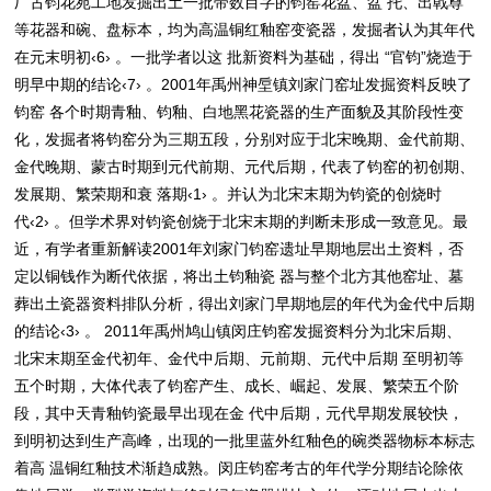
厂古钧花苑工地发掘出土一批带数目字的钧窑花盆、盆 托、出戟尊
等花器和碗、盘标本，均为高温铜红釉窑变瓷器，发掘者认为其年代
在元末明初‹6› 。一批学者以这 批新资料为基础，得出 “官钧”烧造于
明早中期的结论‹7› 。2001年禹州神垕镇刘家门窑址发掘资料反映了
钧窑 各个时期青釉、钧釉、白地黑花瓷器的生产面貌及其阶段性变
化，发掘者将钧窑分为三期五段，分别对应于北宋晚期、金代前期、
金代晚期、蒙古时期到元代前期、元代后期，代表了钧窑的初创期、
发展期、繁荣期和衰 落期‹1› 。并认为北宋末期为钧瓷的创烧时
代‹2› 。但学术界对钧瓷创烧于北宋末期的判断未形成一致意见。最
近，有学者重新解读2001年刘家门钧窑遗址早期地层出土资料，否
定以铜钱作为断代依据，将出土钧釉瓷 器与整个北方其他窑址、墓
葬出土瓷器资料排队分析，得出刘家门早期地层的年代为金代中后期
的结论‹3› 。 2011年禹州鸠山镇闵庄钧窑发掘资料分为北宋后期、
北宋末期至金代初年、金代中后期、元前期、元代中后期 至明初等
五个时期，大体代表了钧窑产生、成长、崛起、发展、繁荣五个阶
段，其中天青釉钧瓷最早出现在金 代中后期，元代早期发展较快，
到明初达到生产高峰，出现的一批里蓝外红釉色的碗类器物标本标志
着高 温铜红釉技术渐趋成熟。闵庄钧窑考古的年代学分期结论除依