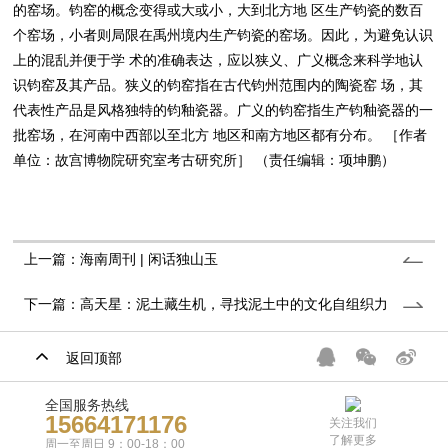
的窑场。钧窑的概念变得或大或小，大到北方地 区生产钧瓷的数百
个窑场，小者则局限在禹州境内生产钧瓷的窑场。因此，为避免认识
上的混乱并便于学 术的准确表达，应以狭义、广义概念来科学地认
识钧窑及其产品。狭义的钧窑指在古代钧州范围内的陶瓷窑 场，其
代表性产品是风格独特的钧釉瓷器。广义的钧窑指生产钧釉瓷器的一
批窑场，在河南中西部以至北方 地区和南方地区都有分布。 ［作者
单位：故宫博物院研究室考古研究所］ （责任编辑：项坤鹏）
上一篇：海南周刊 | 闲话独山玉
下一篇：高天星：泥土藏生机，寻找泥土中的文化自组织力
返回顶部
全国服务热线
15664171176
关注我们
了解更多
周一至周日 9：00-18：00