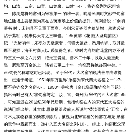
均、曰汝、曰定、曰官、曰龙泉、曰建” ‹4› ，将钧窑列为宋窑第
一，陈浏是将钧窑列为宋窑第一 的唯一者。晚清民国时文献中钧窑
地位陡增主要是因为其在古玩市场上价值的提升。陈浏曾说：“余初
著书 时，宋钧且不见重于西商。今则宋元瓷器声价陡增，然犹必沾
沾于紫釉，犹未得天青之三味也。” ‹5›黄濬《花 随人圣庵摭忆》
记：“光绪初年，乐亭刘氏极豪奢，伺猫犬饭盆，悉用钧瓷，取其质
厚不易损，海王村商人以 贱值得之者。彼时内府均窑花盆内亦不过
种三文一棵之六月菊，绝无宝贵意。曾不二十年，以欧人最重此
瓷，腾涨至万金以上，谈者云更二十年，均窑恐将绝迹国中矣。”
‹6›钧瓷的称谓这时已出现。 至于宋代五大名窑的说法最早由谁提
出，已难于考证。1951年陈万里称“汝窑为宋代四大名窑之一” ‹7› ，
而不称钧窑为名窑‹8› 。1958年关松房《金代瓷器和钧窑的问题》，
指出当时已有人“将钧窑与定、汝、官、哥列为 宋代的五大名窑” ‹9›
。可知至迟在20世纪50年代后期，包括钧窑在内的宋代五大名窑的
说法已经出炉。其大体 思路是沿袭前人所说的“柴汝哥官定”五窑，在
将不见实物存世的柴窑排除后，被视为北宋官窑的钧窑在与龙 泉窑
的竞争中脱颖而出，递补入五大名窑之列‹10› 。 综上，钧窑概念形
成的主要脉络是，元代早期始有“钧州”窑业记载，钧州窑之名最早出