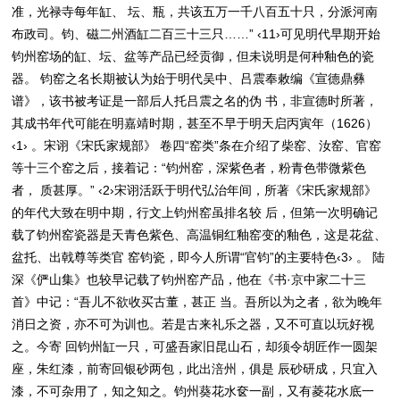
准，光禄寺每年缸、 坛、瓶，共该五万一千八百五十只，分派河南
布政司。钧、磁二州酒缸二百三十三只……” ‹11›可见明代早期开始
钧州窑场的缸、坛、盆等产品已经贡御，但未说明是何种釉色的瓷
器。 钧窑之名长期被认为始于明代吴中、吕震奉敕编《宣德鼎彝
谱》，该书被考证是一部后人托吕震之名的伪 书，非宣德时所著，
其成书年代可能在明嘉靖时期，甚至不早于明天启丙寅年（1626）
‹1› 。宋诩《宋氏家规部》 卷四“窑类”条在介绍了柴窑、汝窑、官窑
等十三个窑之后，接着记：“钧州窑，深紫色者，粉青色带微紫色
者， 质甚厚。” ‹2›宋诩活跃于明代弘治年间，所著《宋氏家规部》
的年代大致在明中期，行文上钧州窑虽排名较 后，但第一次明确记
载了钧州窑瓷器是天青色紫色、高温铜红釉窑变的釉色，这是花盆、
盆托、出戟尊等类官 窑钧瓷，即今人所谓“官钧”的主要特色‹3› 。 陆
深《俨山集》也较早记载了钧州窑产品，他在《书·京中家二十三
首》中记：“吾儿不欲收买古董，甚正 当。吾所以为之者，欲为晚年
消日之资，亦不可为训也。若是古来礼乐之器，又不可直以玩好视
之。今寄 回钧州缸一只，可盛吾家旧昆山石，却须令胡匠作一圆架
座，朱红漆，前寄回银砂两包，此出涪州，俱是 辰砂研成，只宜入
漆，不可杂用了，知之知之。钧州葵花水奁一副，又有菱花水底一