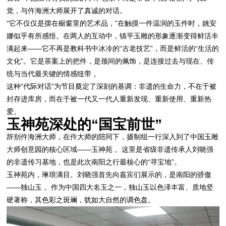
觉，与仵海洲大师展开了真诚的对话。
“它不仅仅是摆在橱窗里的艺术品，”在触摸一件温润的玉件时，姚安
娜似乎有所感悟。在两人的互动中，镇平玉雕的形象逐渐变得鲜活丰
满起来——它不再是教科书中冰冷的“古老技艺”，而是鲜活的“生活的
文化”。它是茶案上的把件，是颈间的佩饰，是连接过去与现在、传
统与当代最关键的情感纽带 。
这种“代际对话”为节目奠定了深刻的基调：非遗的生命力，不在于被
封存进库房，而在于被一代又一代人重新发现、重新使用、重新热
爱。
玉神苑深处的“国宝前世”
辞别仵海洲大师，在仵大师的陪同下，摄制组一行深入到了中国玉雕
大师创意园的核心区域——玉神苑 。这里是省级非遗传承人刘晓强
的非遗传习基地，也是此次南阳之行最核心的“寻宝地”。
玉神苑内，琳琅满目。刘晓强首先向嘉宾们展示的，是南阳的骄傲
——独山玉 。作为中国四大名玉之一，独山玉以色泽丰富、质地坚
硬著称，其色彩之斑斓，犹如大自然的调色盘。