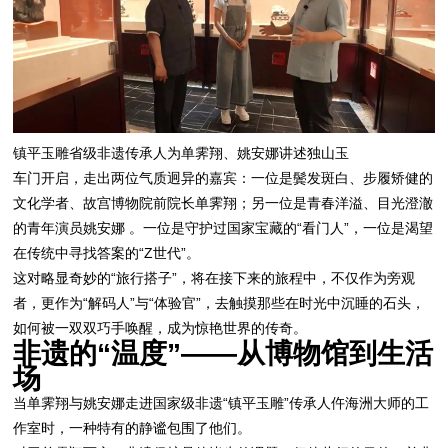
镇平玉雕省级非遗传承人为单霁翔、姚安娜讲述独山玉
车门开启，走出两位气质迥异的嘉宾：一位是鬓发斑白、步履矫健的
文化学者、故宫博物院前院长单霁翔；另一位是青春洋溢、目光澄澈
的青年演员姚安娜 。一位是守护过国家宝藏的“看门人”，一位是渴望
在传统中寻找答案的“Z世代”。
这对略显奇妙的“旅行搭子”，将在接下来的旅程中，不仅作为旁观
者，更作为“解码人”与“体验官”，去触摸那些在时光中沉睡的石头，
如何被一双双巧手唤醒，成为惊艳世界的传奇。
非遗的“温度”——从博物馆到生活
场
当单霁翔与姚安娜走进国家级非遗“镇平玉雕”传承人仵海洲大师的工
作室时，一种特有的静谧包围了他们。