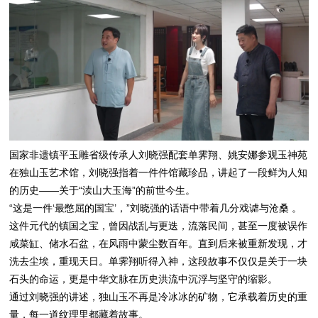
国家非遗镇平玉雕省级传承人刘晓强配套单霁翔、姚安娜参观玉神苑
在独山玉艺术馆，刘晓强指着一件件馆藏珍品，讲起了一段鲜为人知
的历史——关于“渎山大玉海”的前世今生。
“这是一件‘最憋屈的国宝’，”刘晓强的话语中带着几分戏谑与沧桑 。
这件元代的镇国之宝，曾因战乱与更迭，流落民间，甚至一度被误作
咸菜缸、储水石盆，在风雨中蒙尘数百年。直到后来被重新发现，才
洗去尘埃，重现天日。单霁翔听得入神，这段故事不仅仅是关于一块
石头的命运，更是中华文脉在历史洪流中沉浮与坚守的缩影。
通过刘晓强的讲述，独山玉不再是冷冰冰的矿物，它承载着历史的重
量，每一道纹理里都藏着故事。