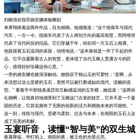
刘晓强在指导姚安娜体验雕刻
单霁翔捧着这两件作品，目光炯炯。他感慨道：“这个指南车与现代
汽车，一古一今。指南车代表了古人辨别方向的最高智慧，而阿维塔
代表了当代科技的结晶。它们穿越千年，却在同一方玉石上相遇。”
他抚摸着玉石温润的表面，动情地说：“这本身就是一件了不起的作
品。它不仅凝聚着古人的智慧，更体现了当代玉雕人贯通古今的匠
心，值得好好珍藏这份心意。”
一旁的姚安娜也被深深触动。她惊叹于独山玉的可塑性：“是啊，从
来没想过这么坚硬的玉石，竟然可以被打磨成如此现代、流畅的造
型。” 看着手中那线条凌厉却又触感温润的玉车模，她说道：“这两份
礼物啊，让我真切地感受到了玉雕这门古老的技艺，它并不是一个凝
固的历史，它其实拥有了无限的创新的活力和拥抱未来的可能性。”
这一刻，传统与现代、坚硬与柔软、过去与未来，在南阳的玉石上达
成了完美的和解。
玉宴听音，读懂“智与美”的双生城
夜幕降临，华灯初上。南阳的夜，被玉色的光晕点亮。