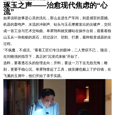
琢玉之声——治愈现代焦虑的“心
流”
如果说听故事是心灵的洗礼，那么走进生产车间，则是感官的震撼。
机器的轰鸣声、水流的冲刷声、钻头与玉石摩擦发出的尖啸声，交织
成一首工业与艺术交响曲。单霁翔和姚安娜站在操作台前，观看着独
山玉从一块粗粝的原石，经过设计、切割、打磨，最终蜕变成器的全
过程。
“不疯魔，不成活。”看着工匠们专注的眼神，二人赞叹不已 。随后，
在刘晓强的指导下，真正的“沉浸式体验”开始了。
选料，要看透石头的纹理走向；开料，要这一刀下去无怨无悔；雕
刻，更要手稳心沉。单霁翔拿起了工具，姚安娜也戴上了护目镜，在
飞溅的玉屑中，他们开始了亲手实践。