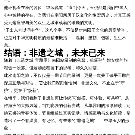
他环视着在座的各位，继续说道：“直到今天，玉仍然是我们中国人
心中独特的存在。当我们在南阳亲历了汉文化的恢宏历史，才真正感
受到这座智与美的双生之城承载着的璀璨的文明。”
“玉出东方以润中华”，这八个字，不仅是对南阳玉文化的最高赞誉，
也是对中华文明特质的最精准概括——温润、坚韧、包容、生生不
息。
结语：非遗之城，未来已来
随着《非遗之城·宝藏季》南阳站录制的落幕，单霁翔与姚安娜的旅
程告一段落。但这趟旅程留下的思考，却久久回荡。
此次南阳之旅，不仅仅是一期节目的录制，更是一次关于镇平玉雕的
深度互动与对话 。它让我们深刻领悟到：非遗文化，不止在于“守
护”，更在于“焕新”。
在镇平，我们看到了非遗如何让传统“可触摸、可体验、可共鸣”。从
仵海洲的大师风范，到刘晓强的创新尝试；从单霁翔的深厚解读，到
姚安娜的青春体验，节目组通过真实记录、情感互动与文化解读，塑
造出了一个有温度、有记忆、有未来的“非遗之城”——中华玉乡的形
象 。