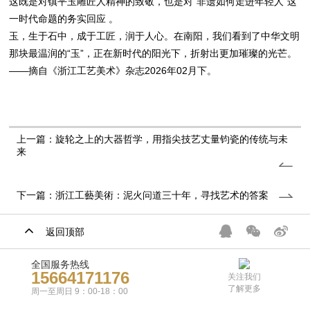
这既是对镇平玉雕匠人精神的致敬，也是对“非遗如何走进年轻人”这
一时代命题的务实回应 。
玉，生于石中，成于工匠，润于人心。在南阳，我们看到了中华文明
那块最温润的“玉”，正在新时代的阳光下，折射出更加璀璨的光芒。
——摘自《浙江工艺美术》杂志2026年02月下。
上一篇：旋轮之上的大器哲学，用指尖技艺丈量钧瓷的传统与未
来
下一篇：浙江工藝美術：泥火问道三十年，寻找艺术的答案
返回顶部
全国服务热线
15664171176
关注我们
了解更多
周一至周日 9：00-18：00