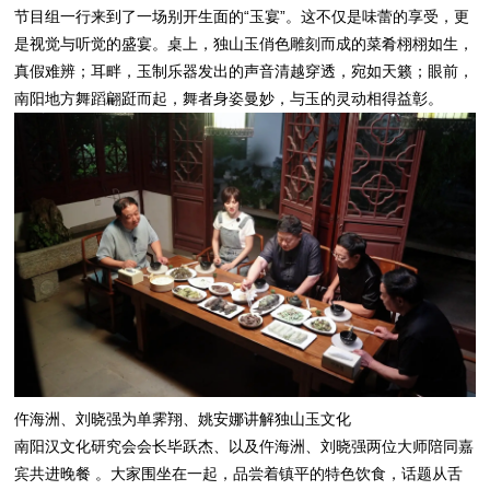
节目组一行来到了一场别开生面的“玉宴”。这不仅是味蕾的享受，更
是视觉与听觉的盛宴。桌上，独山玉俏色雕刻而成的菜肴栩栩如生，
真假难辨；耳畔，玉制乐器发出的声音清越穿透，宛如天籁；眼前，
南阳地方舞蹈翩跹而起，舞者身姿曼妙，与玉的灵动相得益彰。
仵海洲、刘晓强为单霁翔、姚安娜讲解独山玉文化
南阳汉文化研究会会长毕跃杰、以及仵海洲、刘晓强两位大师陪同嘉
宾共进晚餐 。大家围坐在一起，品尝着镇平的特色饮食，话题从舌