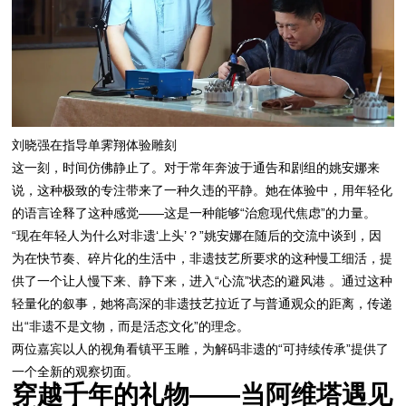
刘晓强在指导单霁翔体验雕刻
这一刻，时间仿佛静止了。对于常年奔波于通告和剧组的姚安娜来
说，这种极致的专注带来了一种久违的平静。她在体验中，用年轻化
的语言诠释了这种感觉——这是一种能够“治愈现代焦虑”的力量。
“现在年轻人为什么对非遗‘上头’？”姚安娜在随后的交流中谈到，因
为在快节奏、碎片化的生活中，非遗技艺所要求的这种慢工细活，提
供了一个让人慢下来、静下来，进入“心流”状态的避风港 。通过这种
轻量化的叙事，她将高深的非遗技艺拉近了与普通观众的距离，传递
出“非遗不是文物，而是活态文化”的理念。
两位嘉宾以人的视角看镇平玉雕，为解码非遗的“可持续传承”提供了
一个全新的观察切面。
穿越千年的礼物——当阿维塔遇见