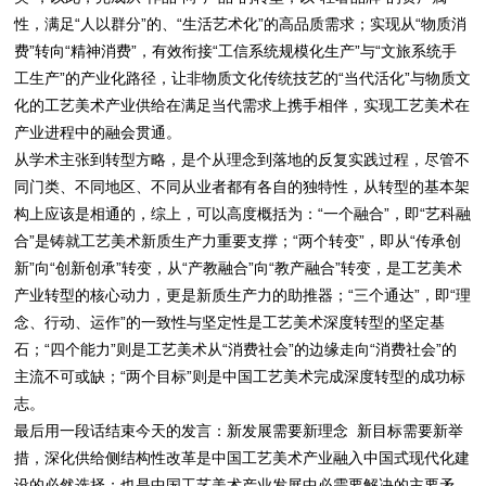
性，满足“人以群分”的、“生活艺术化”的高品质需求；实现从“物质消
费”转向“精神消费”，有效衔接“工信系统规模化生产”与“文旅系统手
工生产”的产业化路径，让非物质文化传统技艺的“当代活化”与物质文
化的工艺美术产业供给在满足当代需求上携手相伴，实现工艺美术在
产业进程中的融会贯通。
从学术主张到转型方略，是个从理念到落地的反复实践过程，尽管不
同门类、不同地区、不同从业者都有各自的独特性，从转型的基本架
构上应该是相通的，综上，可以高度概括为：“一个融合”，即“艺科融
合”是铸就工艺美术新质生产力重要支撑；“两个转变”，即从“传承创
新”向“创新创承”转变，从“产教融合”向“教产融合”转变，是工艺美术
产业转型的核心动力，更是新质生产力的助推器；“三个通达”，即“理
念、行动、运作”的一致性与坚定性是工艺美术深度转型的坚定基
石；“四个能力”则是工艺美术从“消费社会”的边缘走向“消费社会”的
主流不可或缺；“两个目标”则是中国工艺美术完成深度转型的成功标
志。
最后用一段话结束今天的发言：新发展需要新理念 新目标需要新举
措，深化供给侧结构性改革是中国工艺美术产业融入中国式现代化建
设的必然选择；也是中国工艺美术产业发展中必需要解决的主要矛