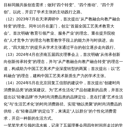
目标同频共振创造需求；做到“四个转变”、“四个推动”、“四个开
创”。以此，开启了学术主张的主动践行之路。
（12）2023年7月在天津调研中，首次提出“从产教融合向教产融合
转变”的理念。同年10月在厦门，创立“首届全国工艺美术教育大
会”。首次明确“教育引领产业、服务产业”的理念。重在提升院校
在“人才竞争力”的理念与教育教学手段上的能力并与时俱进。由
此，“四大能力”的提升从学术主张通过平台的创立逐步走向践行。
（13）2024年4月在济南五届四次理事会上，首次明确“从传承创新
向创新传承转变”的理念，并与“从产教融合向教产融合转变”的理念一
道，构成助力中国工艺美术产业深度转型的两翼；首次提出：以“艺
科融合”的理念，建构中国工艺美术新质生产力的学术主张。
（14）2024年5月在北京回复工信部的建议中，首次提出“创建时尚
消费新品类”的政策建议。为“艺术生活化”产品创建新的品类，并首次
提出以“轻奢品牌”作为时尚消费品类的品牌定位，意在打通“艺术生活
化”与“生活艺术化”的时尚消费路径。实现“物以类聚”的时尚消费品的
供给，在“轻奢品牌”的定位下，来满足“人以群分”的个性化消费需
求，开启一种新的生活方式。
一笔笔学术引领的流水账，记录了五届理事会用四年时间所走过的学