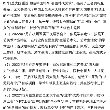
即“打造大国重器 塑造中国符号 引领时代需求”，强调了三者的相互
关系，尤其是强化了中国工艺美术大师这个群体在“大国重器”打造上
的不可或缺，要肩负起攀登顶峰的重任；首次把“红色主题”融到“繁荣
文化”的重大任务之中，这一年，连续举办南昌的“红星照耀中国”、嘉
兴的“红船精神”、长沙的“回眸百年”三大红色主题展。
（6）2022年7月在杭州五届三次理事会上，依照学会定位，按照工
艺美术产业特征，在行业内全面宣贯“生活艺术化、艺术生活化”的学
术主张；首次建构起产业思维下的“产学研融合践行体系”。设立大师
工作站、研学基地、游学基地，后来陆续建构产业基地、生活方式示
范基地等。
（7）2022年2月在新年贺辞中，首次提出建构工艺美术“四大能
力”的学术主张。即产业创造力、行业影响力、院校创新力、人才竞
争力，由此，开启了以提升“四大能力”为根本的、创造了一系列的“从
无到有”的平台或项目，学术引领从主张走向践行，并在践行中进行
新的“创造创新”。
（8）2022年2月创立首届全国大学生“毕业季”优秀作品大赛，把“创
意工美” “科技工美”落户到院校“毕业季”之中，重在充分体现工艺美术
的“创意思维”核心特质，激励院校“毕业季”与产业需求、与科技进步