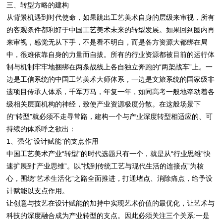
三、转型方略的建构
从背景机遇到时代使命，如果跳出工艺美术自身的层级来审视，所有
的客观条件都利好于中国工艺美术未来的转型发展。如果回到圈内再
来审视，感觉无从下手，不是看不明白，而是各方资源大都绑在局
中，很难依靠自身的力量而自拔。所有的行业资源都被目前的运行体
制与机制牢牢地捆绑在两条战线上各自独立奔跑的“两架战车”上。一
边是工信系统的中国工艺美术大师体系，一边是文旅系统的国家级非
遗项目传承人体系，千军万马，年复一年，如同高考一般地牵动着各
级相关层面机构的神经，致使产业资源极度分散。在这般场景下
的“转型”就必须不走寻常路，建构一个与产业深度转型相适应的、可
持续的体系呼之欲出：
1、强化“设计赋能”的支点作用
中国工艺美术产业“转型”的时代选题只有一个，就是从“行业思维”快
速扩展到“产业思维”。以“找到传统工艺与现代生活的连接点”为核
心，围绕“艺术生活化”之路全面推进，打通堵点、消除痛点，给予设
计赋能以支点作用。
让创意与技艺在设计赋能的加持中实现艺术价值的最优化，让艺术与
科技的深度融合成为产业转型的支点。因此必须关注三个关系:一是