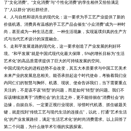
了“文化消费”。“文化消费”与“个性化消费”的孪生相伴又恰恰满足
了“人以群分”的社群经济。
4、人与自然和谐共生的现代化：这一要求为手工艺产业提供了新的
价值机遇。消费具有温感的手工艺产品会催生“小众消费”成为一种时
尚，甚至成为一种生活态度、一种生活现象，实现返璞归真的生产方
式与当代艺术设计的深度融合。
5、走和平发展道路的现代化，这一要求创造了产业发展的利好环
境。“和平发展”就是中国式现代化最大保障，5%的增长目标为“生活
艺术化”的高品质需求提供了巨大的可持续发展的空间。
中国式现代化的进程趋势不会改变，其五大本质要求与中国工艺美术
未来产业的发展息息相关。能否承担起这个时代使命，考验着我们业
内同仁们的智慧与胸怀。机遇、现状、使命告诉我们，当下需要重点
关注的，不是该不该“转型”的问题，而是如何“转型”的问题。我们不
应该继续游离于“消费社会”的主流之外，更不能徘徊在“消费社会”的
边缘，自娱自乐。一定要正视行业现状、珍惜时代机遇、抓住破题关
键，就是找到“传统工艺与现代生活的连接点”，以此，打通“艺术生活
化”的产业发展路径，满足“生活艺术化”的时尚消费需求。以上回答了
第二个问题，为什么做学术引领的实践探索。