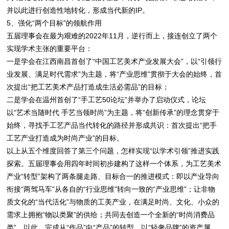
并以此进行创造性地转化，形成当代新的IP。
5、强化“两个目标”的领航作用
五届理事会在最为艰难的2022年11月，逆行而上，接连创立了两个
实现学术主张的重要平台：
一是学会在江西南昌首创了“中国工艺美术产业发展大会”，以“引领行
业发展、满足时代需求”为主题，将“产业思维”贯彻于大会的始终，首
次提出“把工艺美术产品打造成生活必需品”的目标；
二是学会在温州首创了“手工艺50论坛”并举办了启动仪式，论坛
以“艺术当随时代 手艺当领时尚”为主题，将“创新传承”的理念贯穿于
始终，寻找手工艺产品当代转化的路径并形成共识：首次提出“把手
工艺产业打造成为时尚产业”的目标。
以上从五个维度回答了第三个问题，怎样实现“以学术引领”推进实践
探索。五届理事会用四年时间初步建构了这样一个体系，为工艺美术
产业“转型”架构了两条腿走路、目标合一的推进模式：即以产业导向
衔接“两驾马车”从各自的“行业思维”转向一致的“产业思维”；让非物
质文化的“当代活化”与物质的工美产业，在满足时尚、文化、小众的
需求上拥抱“物以类聚”的供给；共同去创造一个全新的“时尚消费品
类”，以此，完成从“作品”向“产品”的转型，以“轻奢品牌”的资产属