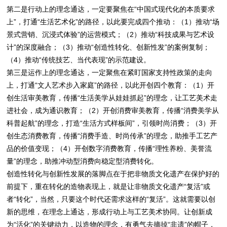
第二是行动上的理念通达，一定要聚焦在“中国式现代化的本质要求
上”，打通“生活艺术化”的路径，以此要完成四个推动：（1）推动“场
景式营销、沉浸式体验”的运营模式；（2）推动“科技成果与艺术设
计”的深度融合；（3）推动“创造性转化、创新性发”的案例复制；
（4）推动“传统技艺、当代表现”的示范建设。
第三是运作上的理念通达，一定聚焦在紧盯国家支持性政策的走向
上，打通“文人艺术步入家庭”的路径，以此开创四个教育：（1）开
创生活审美教育，传播“生活美学从娃娃抓起”的理念，让工艺美术走
进社会，成为通识教育；（2）开创消费审美教育，传播“消费美学从
科普起航”的理念，打造“生活方式样板间”，引领时尚消费；（3）开
创生态消费教育，传播“消费手造、时尚传承”的理念，助推手工艺产
品的价值变现；（4）开创数字消费教育，传播“理性养粉、美誉流
量”的理念，助推冲动型消费向稳定型消费转化。
创造性转化与创新性发展的落脚点在于把非物质文化遗产在保护好的
前提下，重在转化的造物表现上，就是让非物质文化遗产“复活”或
者“转化”，当然，只要这个时代还需求这样的“复活”。这就需要以创
新的思维，在理念上通达，形成行动上与工艺美术协同。让创新成
为“活化”的关键动力，以造物的理念，有勇气去摘掉“非遗”的帽子，