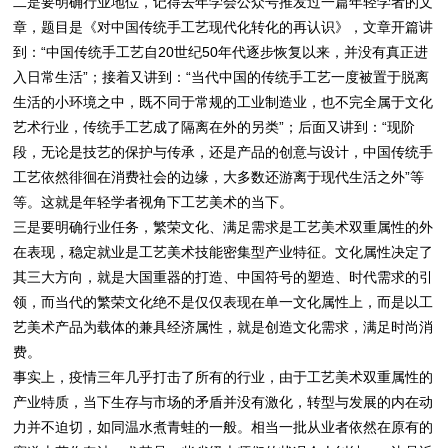
二是要明确行业地位，记得去年学会公众号推发过一篇年轻学者的文
章，题目是《对中国传统手工艺现代化转化的再认识》，文章开篇讲
到：“中国传统手工艺自20世纪50年代逐步恢复以来，并没有真正进
入日常生活”；接着又讲到：“当代中国的传统手工艺一度被置于脱离
生活的小环境之中，既不同于常规的工业制造业，也不完全属于文化
艺术行业，传统手工艺成了隔离在外的另类”；后面又讲到：“现阶
段，无论是技艺的保护与传承，还是产品的创意与设计，中国传统手
工艺依然徘徊在消费社会的边缘，大多数还游离于现代生活之外”等
等。这就是年轻学者视角下工艺美术的当下。
三是要明确行业任务，繁荣文化、满足需求是工艺美术双重属性的外
在表现，稳定就业是工艺美术技能密集型产业特征。文化属性决定了
其三大方向，就是大国重器的打造、中国符号的塑造、时代需求的引
领，而当代的繁荣文化绝不是仅仅表现在单一文化属性上，而是以工
艺美术产品为载体的兼具经济属性，就是创造文化需求，满足时尚消
费。
事实上，疫情三年几乎打击了所有的行业，由于工艺美术双重属性的
产业特质，当下生存与市场的矛盾并没有激化，转型与发展的内在动
力并不迫切，如同温水煮青蛙的一般。相当一批从业者依然在原有的