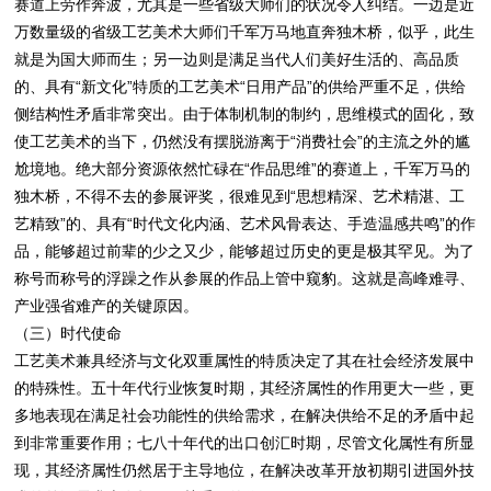
赛道上劳作奔波，尤其是一些省级大师们的状况令人纠结。一边是近
万数量级的省级工艺美术大师们千军万马地直奔独木桥，似乎，此生
就是为国大师而生；另一边则是满足当代人们美好生活的、高品质
的、具有“新文化”特质的工艺美术“日用产品”的供给严重不足，供给
侧结构性矛盾非常突出。由于体制机制的制约，思维模式的固化，致
使工艺美术的当下，仍然没有摆脱游离于“消费社会”的主流之外的尴
尬境地。绝大部分资源依然忙碌在“作品思维”的赛道上，千军万马的
独木桥，不得不去的参展评奖，很难见到“思想精深、艺术精湛、工
艺精致”的、具有“时代文化内涵、艺术风骨表达、手造温感共鸣”的作
品，能够超过前辈的少之又少，能够超过历史的更是极其罕见。为了
称号而称号的浮躁之作从参展的作品上管中窥豹。这就是高峰难寻、
产业强省难产的关键原因。
（三）时代使命
工艺美术兼具经济与文化双重属性的特质决定了其在社会经济发展中
的特殊性。五十年代行业恢复时期，其经济属性的作用更大一些，更
多地表现在满足社会功能性的供给需求，在解决供给不足的矛盾中起
到非常重要作用；七八十年代的出口创汇时期，尽管文化属性有所显
现，其经济属性仍然居于主导地位，在解决改革开放初期引进国外技