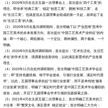
（1）2020年9月在北京五届一次理事会上，首次提出“四个工美”的
理念。即传承“经典工美”、锚定“创意工美”、拥抱“科技工美”、走
向“生活工美”。也就是说从五届理事会组成的第一天起，就举起了走
向“生活工美”的大旗。
（2） 2020年9月在嘉兴调研期间，首次明确了以“产业思维”思考中
国工艺美术的未来发展方向。首次提出“中国工艺美术产业特征”的内
涵：即一个核心、两轮驱动、一个定位、两种属性、两个载体、一个
明确。
（3）2020年9月在禹州调研期间，首次提出：“艺术生活化、生活艺
术化”的学术主张，强调要创造新供给，以此满足新需求的产业发展
理念 。
（4）2020年11月在杭州调研期间，首次明确“中国工艺美术学会定
位”：即“坚持党建统领、恪守学会使命、引领行业发展、满足时代需
求”。以此，五届理事会承担起“引领行业发展”，而不是单纯地“服务
行业发展”的责任，明确了“满足时代需求”是中国工艺美术学会履职的
使命，由此，开启了五届理事会学术引领的实践探索之路。
（5）2021年4月在太原五届二次理事会上，首次明确工艺美术的三
大任务：即“繁荣文化 满足需求 稳定就业”；首次明确三大方向：