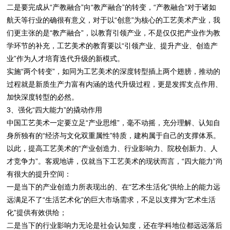
二是要完成从“产教融合”向“教产融合”的转变，“产教融合”对于诸如
航天等行业的确很有意义，对于以“创意”为核心的工艺美术产业，我
们更主张的是“教产融合”，以教育引领产业，不是仅仅把产业作为教
学环节的补充，工艺美术的教育要以“引领产业、提升产业、创造产
业”作为人才培育迭代升级的新模式。
实施“两个转变”，如同为工艺美术的深度转型插上两个翅膀，推动的
过程就是新质生产力富有内涵的迭代升级过程，更是发挥支点作用、
加快深度转型的必然。
3、强化“四大能力”的撬动作用
中国工艺美术一定要立足“产业思维”，毫不动摇，充分理解、认知自
身所独有的“经济与文化双重属性”特质，建构属于自己的支撑体系。
以此，提高工艺美术的“产业创造力、行业影响力、院校创新力、人
才竞争力”。客观地讲，仅就当下工艺美术的现状而言，“四大能力”尚
有很大的提升空间：
一是当下的产业创造力所表现出的、在“艺术生活化”供给上的能力远
远满足不了“生活艺术化”的巨大市场需求，不足以支撑为“艺术生活
化”提供有效供给；
二是当下的行业影响力无论是社会认知度，还在学科地位都远远落后