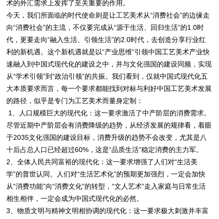
术的外汇需求上发挥了至关重要的作用。
今天，我们所面临的时代使命则是让工艺美术从“消费社会”的边缘走
向“消费社会”的主流，不仅要完成从“源于生活、回归生活”的1.0时
代，更要走向“融入生活、引领生活”的2.0时代，去创造分享行业红
利的新机遇。这个新机遇就是以“产业思维”引领中国工艺美术产业快
速融入到中国式现代化的建设之中，并与文化强国的建设同频，实现
从“学术引领”到“政治引领”的共振。我们看到，仅就中国式现代化五
大本质要求而言，每一个要求都能找到对标与利好中国工艺美术发展
的路径，似乎是专门为工艺美术而量身定制：
1、人口规模巨大的现代化：这一要求激活了中产阶层的消费需求。
尽管近期中产阶层会有消费降级的趋势，从经济发展的规律看，着眼
于2035文化强国的建设目标，消费升级的趋势不会改变，尤其是八
十后占总人口已经超过60%，这是“品质生活”稳定消费的主力军。
2、全体人民共同富裕的现代化：这一要求增强了人们对“生活美
学”的普世认同。人们对“生活艺术化”的预期更加强烈，一定会加快
从“消费功能”向“消费文化”的转型，“文人艺术”走入家庭与日常生活
相生相伴，一定会成为中国式现代化的必然。
3、物质文明与精神文明相协调的现代化：这一要求极大刺激并丰富