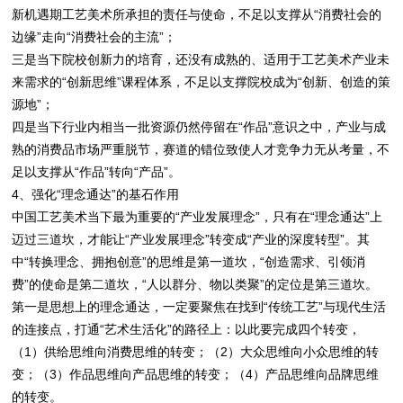
新机遇期工艺美术所承担的责任与使命，不足以支撑从“消费社会的
边缘”走向“消费社会的主流”；
三是当下院校创新力的培育，还没有成熟的、适用于工艺美术产业未
来需求的“创新思维”课程体系，不足以支撑院校成为“创新、创造的策
源地”；
四是当下行业内相当一批资源仍然停留在“作品”意识之中，产业与成
熟的消费品市场严重脱节，赛道的错位致使人才竞争力无从考量，不
足以支撑从“作品”转向“产品”。
4、强化“理念通达”的基石作用
中国工艺美术当下最为重要的“产业发展理念”，只有在“理念通达”上
迈过三道坎，才能让“产业发展理念”转变成“产业的深度转型”。其
中“转换理念、拥抱创意”的思维是第一道坎，“创造需求、引领消
费”的使命是第二道坎，“人以群分、物以类聚”的定位是第三道坎。
第一是思想上的理念通达，一定要聚焦在找到“传统工艺”与现代生活
的连接点，打通“艺术生活化”的路径上：以此要完成四个转变，
（1）供给思维向消费思维的转变；（2）大众思维向小众思维的转
变；（3）作品思维向产品思维的转变；（4）产品思维向品牌思维
的转变。