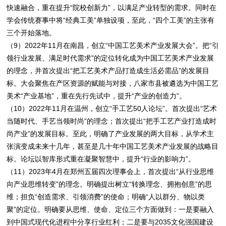
快速融合，重在提升“院校创新力”，以满足产业转型的需求。同时在
学会传统赛事中将“经典工美”单独设项，至此，“四个工美”的主张有
三个开始落地。
（9）2022年11月在南昌，创立“中国工艺美术产业发展大会”。把“引
领行业发展、满足时代需求”的定位转化成为中国工艺美术产业发展
的理念，并首次提出“把工艺美术产品打造成生活必需品”的发展目
标。大会聚焦在产区资源的赋能与对接，八家市县被遴选为中国工艺
美术“产业基地”，重在先行先试中，提升“产业的创造力”。
（10）2022年11月在温州，创立“手工艺50人论坛”。首次提出“艺术
当随时代、手艺当领时尚”的理念；首次提出“把手工艺产业打造成时
尚产业”的发展目标。至此，明确了产业发展的两大目标，从学术主
张演变成未来十几年，甚至是几十年中国工艺美术产业发展的战略目
标。论坛以智库形式重在凝聚智慧中，提升“行业的影响力”。
（11）2023年4月在郑州五届四次理事会上，首次提出“从行业思维
向产业思维转变”的理念。明确提出树立“转换理念、拥抱创意”的思
维；担负“创造需求、引领消费”的使命；明确“人以群分、物以类
聚”的定位。明确要从思维、使命、定位三个方面做到：一是要融入
到中国式现代化进程中分享行业红利；二是要与2035文化强国建设