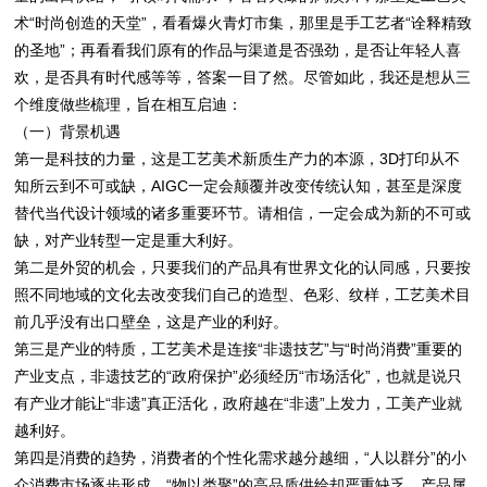
术“时尚创造的天堂”，看看爆火青灯市集，那里是手工艺者“诠释精致
的圣地”；再看看我们原有的作品与渠道是否强劲，是否让年轻人喜
欢，是否具有时代感等等，答案一目了然。尽管如此，我还是想从三
个维度做些梳理，旨在相互启迪：
（一）背景机遇
第一是科技的力量，这是工艺美术新质生产力的本源，3D打印从不
知所云到不可或缺，AIGC一定会颠覆并改变传统认知，甚至是深度
替代当代设计领域的诸多重要环节。请相信，一定会成为新的不可或
缺，对产业转型一定是重大利好。
第二是外贸的机会，只要我们的产品具有世界文化的认同感，只要按
照不同地域的文化去改变我们自己的造型、色彩、纹样，工艺美术目
前几乎没有出口壁垒，这是产业的利好。
第三是产业的特质，工艺美术是连接“非遗技艺”与“时尚消费”重要的
产业支点，非遗技艺的“政府保护”必须经历“市场活化”，也就是说只
有产业才能让“非遗”真正活化，政府越在“非遗”上发力，工美产业就
越利好。
第四是消费的趋势，消费者的个性化需求越分越细，“人以群分”的小
众消费市场逐步形成，“物以类聚”的高品质供给却严重缺乏，产品属