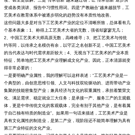
读、甚至是肢解。三是“传承创新”越来越过场，让“传承创新”逐步演
变成各类演讲、报告中习惯性用词。四是“产教融合”越来越脱节，工
艺美术在教育体系中被逐步弱化的趋势没有本质性地改善。
这些问题大多是对当下工艺美术产业的定位不清晰所致，总体看有几
个基本表象：1、称得上工艺美术大省的无数，强省却寥寥无几；
2、中国工艺美术大师高原无数，高峰难寻；3、把工艺美术与传统
约等同，以传承之名模仿有余，以守正之名创新不足，中国工艺美术
的当代表达与时代需求差距较大；4、无视当下工艺美术的产业本质
特征，简单地把工艺美术产业理解成文化产业。因此，正本清源就变
得非常必要的：
一是要明确产业属性，我的理解可以这样表述：“工艺美术产业是一
个典型的，由创意思维引领、人文与科技双轮驱动的、进而带动产业
集聚的技能密集型产业；兼具经济与文化的双重属性，承担着繁荣文
化、满足需求、稳定就业三大任务；是承接一产、服务三产的主观载
体，更是中华传统文化的客观载体，完全有别于其他产业，是有着属
于自己独有特质的制造业”。如果用一句话来描述，工艺美术产业是
具有文化属性的制造业，是第二产业，现阶段还不能简单理解为具有
第三产业特征的文化产业。