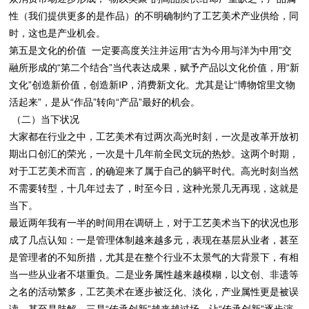
性（我们提供更多的是作品）的不明确制约了工艺美术产业供给，同
时，这也是产业机会。
第五是文化的价值 一定要高度关注并运用“古为今用与洋为中用”交
融所形成的“第二个结合”当代表达成果，赋予产品以文化价值，用“新
文化”创造新价值，创造新IP，消费新文化。尤其是让“博物馆里文物
活起来”，是从“作品”转向“产品”最好的机会。
（二）当下状况
大家都在行业之中，工艺美术有过两次高光时刻，一次是改革开放初
期出口创汇的荣光，一次是十几年前全民文玩的热炒。这两个时期，
对于工艺美术而言，的确迎来了属于自己的躺平时代。高光时刻当然
不需要转型，十几年过去了，时至今日，这种光景几无再现，这就是
当下。
最近两年我有一半的时间用在调研上，对于工艺美术当下的状况也形
成了几点认知：一是管理体制越来越多元，表现在基层从业者，甚至
是管理者的不知所措，尤其是在整个行业不太景气的大背景下，有相
当一些从业者不堪重负。二是业务属性越来越模糊，以文创、非遗等
之名的活动繁多，工艺美术在逐步被泛化、淡化，产业属性更是被误