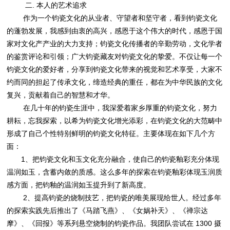
二. 本人的艺术追求
作为一个钧瓷文化的从业者、守望者和坚守者，看到钧瓷文化
的蓬勃发展，我感到由衷的高兴，感恩于这个伟大的时代，感恩于国
家对文化产产业的大力支持；钧瓷文化传播者的辛勤劳动，文化学者
的鉴赏评论和引领；广大钧瓷藏友对钧瓷文化的挚爱。不仅让每一个
钧瓷文化的爱好者，分享到钧瓷文化带来的视觉和艺术享受，大家不
约而同的担起了传承文化，缔造经典的重任，都在为中华民族的文化
复兴，贡献着自己的智慧和才华。
在几十年的钧瓷生涯中，我深爱着家乡厚重的钧瓷文化，努力
耕耘，忘我探索，以希为钧瓷文化增光添彩，在钧瓷文化的大范畴中
形成了自己个性特别鲜明的钧瓷文化特征。主要体现在如下几个方
面：
1、把钧瓷文化和玉文化充分融合，使自己的钧瓷釉彩充分体现
温润如玉，含蓄内敛的质感。这么多年的探索在钧瓷釉彩体现玉润质
感方面，把钧釉的温润如玉提升到了新高度。
2、提高钧瓷的烧制技艺，把钧瓷的唯美展现给世人。经过多年
的探索实践先后推出了《马踏飞燕》、《女娲补天》、《禅宗达
摩》、《回报》等系列悬空烧制的钧瓷作品。我团队尝试在 1300 摄