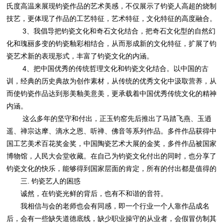
氏度高温来展现钧瓷作品的艺术美感，不仅展示了钧瓷人高超的烧制
技艺，更体现了作品的工艺特征，艺术特征，文化特征的高度融合。
3、我倡导把钧瓷文化和奇石文化结合，把奇石文化型的自然幻
化和瑰丽多变的钧瓷釉彩相结合，从而形成新的文化特征，扩展了钧
瓷艺术新的表现形式，丰富了钧瓷文化的内涵。
4、把中国优秀的传统哲理文化和钧瓷文化结合。以中国的古
训，经典的历史典故为创作素材，从传统的优秀文化中汲取营养，从
而使钧瓷作品达到形美釉美意美，更承载着中国优秀传统文化的精神
内涵。
这么多年的坚守和付出，正玉钧窑先后推出了马踏飞燕、玉逍
遥、禅宗达摩、滴水之恩、听禅、佛音等系列作品。多件作品获得中
国工艺美术百花奖金奖，中国陶瓷艺术大展的金奖，多件作品被国家
博物馆，人民大会堂收藏。在自己为钧瓷文化付出的同时，也分享了
钧瓷文化的快乐，能够得到国家层面的肯定，所有的付出都是值得的
三. 钧瓷艺人的困惑
诚然，在钧瓷光鲜的背后，也有不和谐的音符。
我相信与会的老师也会有同感，即一个行业一个人靠作品成名
后，会有一些缺失道德底线，缺少职业操守的从业者，会假冒仿制其