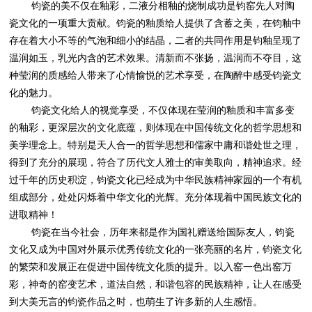
钧瓷的美不仅在釉彩，二液分相釉的烧制成功是钧窑先人对陶
瓷文化的一项重大贡献。钧瓷的釉质给人提供了含蓄之美，在钧釉中
存在着大小不等的气泡和细小的结晶，二者的共同作用是钧釉呈现了
温润如玉，乳光内含的艺术效果。清新而不张扬，温润而不夺目，这
种莹润的质感给人带来了心情愉悦的艺术享受，在陶醉中感受钧瓷文
化的魅力。
钧瓷文化给人的视觉享受，不仅体现在莹润的釉质和丰富多变
的釉彩，更深层次的文化底蕴，则体现在中国传统文化的哲学思想和
美学理念上。特别是天人合一的哲学思想和儒家中庸和谐处世之理，
得到了充分的展现，符合了历代文人雅士的审美取向，精神追求。经
过千年的历史积淀，钧瓷文化已经成为中华民族精神家园的一个有机
组成部分，处处闪烁着中华文化的光辉。充分体现着中国民族文化的
进取精神！
钧瓷在当今社会，历年来都是作为国礼赠送给国际友人，钧瓷
文化又成为中国对外展示优秀传统文化的一张亮丽的名片，钧瓷文化
的繁荣和发展正在促进中国传统文化质的提升。以入窑一色出窑万
彩，神奇的窑变艺术，道法自然，和谐包容的民族精神，让人在感受
到大美无言的钧瓷作品之时，也萌生了许多新的人生感悟。