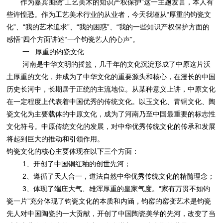
作为嘉宾围绕“工艺美术的知识产权保护”这一主题发言，本人有
些许惶恐。作为工艺美术行业的从业者，今天我谨从“厚重的钧瓷文
化”、“我的艺术追求”、“我的困惑”、“我的一些知识产权保护方面的
感悟”四个方面讲述“一个钧瓷艺人的心声”。
一. 厚重的钧瓷文化
河南是中华文明的摇篮，几千年的文化沉淀形成了中原这片沃
土厚重的文化，并成为了中华文化的重要源头和核心，在漫长的中国
历史长河中，长期居于正统的主流地位。从某种意义上讲，中原文化
在一定程度上代表着中国优秀的传统文化。以玉文化、青铜文化、陶
瓷文化为主要载体的中原文化，成为了河南乃至中国最重要的标志性
文化符号。中原传统文化的发展，对中华优秀传统文化的传承和发展
将起到巨大的推动和引领作用。
钧瓷文化的核心主要体现在以下三个方面：
1、开创了中国铜红釉的创世先河；
2、遵循了天人合一，道法自然中华优秀传统文化的精髓理念；
3、体现了端庄大气、雄浑厚重的皇家气度。“家有万贯不如钧
瓷一片”充分体现了钧瓷文化的本质和内涵，钧窑的窑变艺术是钧瓷
先人对中国陶瓷的一大贡献，开创了中国陶瓷美学的先河，改变了当