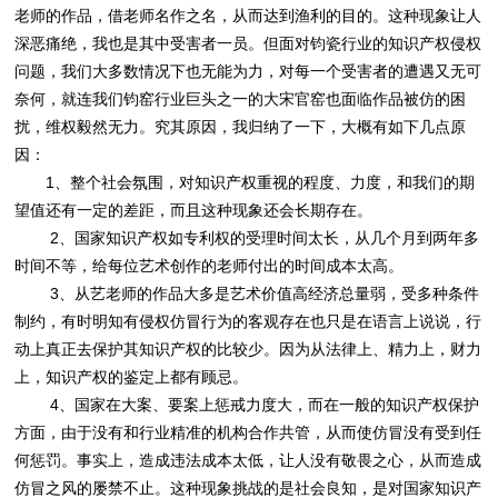
老师的作品，借老师名作之名，从而达到渔利的目的。这种现象让人
深恶痛绝，我也是其中受害者一员。但面对钧瓷行业的知识产权侵权
问题，我们大多数情况下也无能为力，对每一个受害者的遭遇又无可
奈何，就连我们钧窑行业巨头之一的大宋官窑也面临作品被仿的困
扰，维权毅然无力。究其原因，我归纳了一下，大概有如下几点原
因：
1、整个社会氛围，对知识产权重视的程度、力度，和我们的期
望值还有一定的差距，而且这种现象还会长期存在。
2、国家知识产权如专利权的受理时间太长，从几个月到两年多
时间不等，给每位艺术创作的老师付出的时间成本太高。
3、从艺老师的作品大多是艺术价值高经济总量弱，受多种条件
制约，有时明知有侵权仿冒行为的客观存在也只是在语言上说说，行
动上真正去保护其知识产权的比较少。因为从法律上、精力上，财力
上，知识产权的鉴定上都有顾忌。
4、国家在大案、要案上惩戒力度大，而在一般的知识产权保护
方面，由于没有和行业精准的机构合作共管，从而使仿冒没有受到任
何惩罚。事实上，造成违法成本太低，让人没有敬畏之心，从而造成
仿冒之风的屡禁不止。这种现象挑战的是社会良知，是对国家知识产