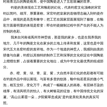
时南青北白的陶瓷格局，使中国陶瓷进入了五彩斑斓的世界。
钧瓷的美体现在工艺和釉彩的幻化，代表钧窑文化顶峰的宋官
钧以简约、雄浑、厚重著称。宋官钧把皇家的造物理念融入到钧瓷作
品中，体现的是高贵和奢华；把工艺在国家层面展现到了极致，在釉
彩方面最明显的体现是窑变：即在钧瓷烧制过程中所产生的不能人为
控制的色彩。
我来自河南省禹州市神垕镇，那是我的家乡，也是生我养我的
地方。几千年的陶瓷文化在家乡的土地上传承和发展，这里也是中国
宋代五大名窑钧窑的发祥地。作为一个地道的神垕人，我感到由衷的
骄傲与自豪，钧窑以其独特的制作工艺和深厚的文化积淀在中国陶瓷
上熠熠生辉，占据着重要的文化地位，成为中华文化最优秀的组成部
分。
赤、橙、黄、绿、青、蓝、紫，大自然丰富幻化的色彩都有可能
在钧瓷作品中得以展现。与富有多变的纹路，釉中灿若星辰的微小气
泡，相互交织，变化万千，构成了一幅幅迷人的画卷。有层林尽染的
雄厚，有清风明月的怡人，有火树银花的绽放，有中国传统文化的深
邃。“高山云雾霞一朵，夕阳紫翠忽成岚”是钧瓷美轮美奂的真实写
照。