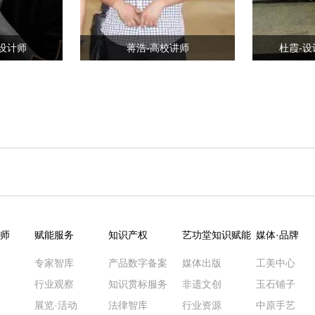
设计师
蒋浩-高校讲师
杜霞-
师
赋能服务
知识产权
艺功堂知识赋能
媒体·品牌
专家智库
产品数字备案
媒体出版
工美中心
行业观察
知识贯标服务
非遗文创
玉石铺子
展览·活动
法律智库
行业资源
中原手艺