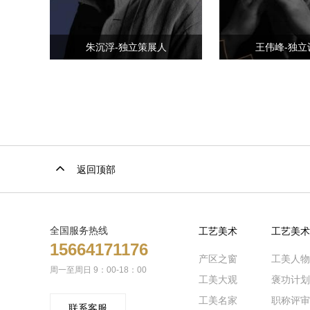
朱沉浮-独立策展人
王伟峰-独立
返回顶部
全国服务热线
工艺美术
工艺美术
15664171176
产区之窗
工美人物
周一至周日 9：00-18：00
工美大观
褒功计划
工美名家
职称评审
联系客服