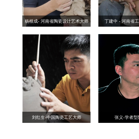
杨根成- 河南省陶瓷设计艺术大师
丁建中 - 河南省
刘红生-中国陶瓷工艺大师
张义-学者型