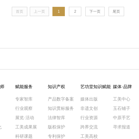
首页
上一页
1
2
下一页
尾页
师
赋能服务
知识产权
艺功堂知识赋能
媒体·品牌
专家智库
产品数字备案
媒体出版
工美中心
行业观察
知识贯标服务
非遗文创
玉石铺子
展览·活动
法律智库
行业资源
中原手艺
化
工美成果展
版权保护
跨界交流
寻求报道
科研课题
专利保护
工美高校