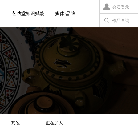
会员登录
权
艺功堂知识赋能
媒体·品牌
作品查询
瓷
其他
正在加入