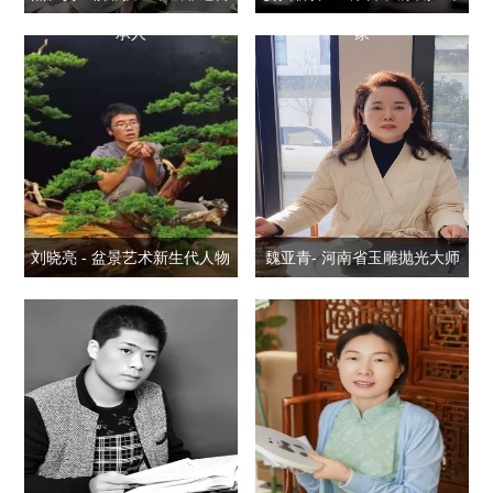
承人
家
刘晓亮 - 盆景艺术新生代人物
魏亚青- 河南省玉雕抛光大师