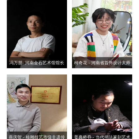
冯万朋- 河南金石艺术馆馆长
柯奇花 - 河南省首饰设计大师
燕庆贺 - 核雕技艺市级非遗传
姜典桥乔 - 当代书法篆刻艺术