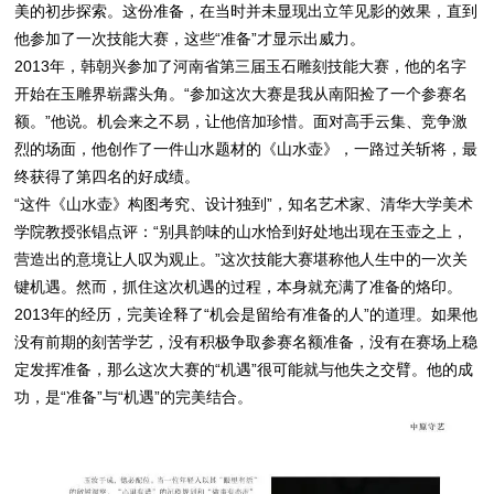
美的初步探索。这份准备，在当时并未显现出立竿见影的效果，直到
他参加了一次技能大赛，这些“准备”才显示出威力。
2013年，韩朝兴参加了河南省第三届玉石雕刻技能大赛，他的名字
开始在玉雕界崭露头角。“参加这次大赛是我从南阳捡了一个参赛名
额。”他说。机会来之不易，让他倍加珍惜。面对高手云集、竞争激
烈的场面，他创作了一件山水题材的《山水壶》，一路过关斩将，最
终获得了第四名的好成绩。
“这件《山水壶》构图考究、设计独到”，知名艺术家、清华大学美术
学院教授张锠点评：“别具韵味的山水恰到好处地出现在玉壶之上，
营造出的意境让人叹为观止。”这次技能大赛堪称他人生中的一次关
键机遇。然而，抓住这次机遇的过程，本身就充满了准备的烙印。
2013年的经历，完美诠释了“机会是留给有准备的人”的道理。如果他
没有前期的刻苦学艺，没有积极争取参赛名额准备，没有在赛场上稳
定发挥准备，那么这次大赛的“机遇”很可能就与他失之交臂。他的成
功，是“准备”与“机遇”的完美结合。