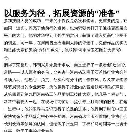
以服务为径，拓展资源的“准备”
参加技能大赛的成功，带来的不仅仅是名次和奖金。更重要的是，它
如同一道光，照亮了他前行的道路，也为韩朝兴打开了通往更高层次
平台的大门。他的才华得到了外界的赏识，获得了进入更高行业圈子
的钥匙。同一年，在河南省玉石雕刻大师的评选中，凭借作品的实力
和技能大赛积累的“良好印象分”，他获评“河南省玉石雕刻大师”称
号。
摘得了荣誉后，韩朝兴并未急于求成，而是选择了一条看似“迂回”的
道路——以志愿者的身份，义务参与河南省珠宝玉石首饰行业协会的
各项活动。他热心、负责、务实和有分寸的工作作风，以及在评奖等
环节展现出的专业素养，为他赢得了行业内的普遍认可和良好声誉。
从第四届到第九届河南省工艺品雕刻工技能大赛，他几乎全程参与，
常常带着爱人一起，在现场忙前忙后，提供专业且周到的服务。在这
一过程中，他的眼界与见识取得了长足的进步，他得到了时任中国国
家博物馆艺术品鉴定中心主任岳峰、河南省珠宝玉石首饰行业协会会
长刘长秀等领导的认同，也结识了张玉甫、丁楠和马可翔等一批勇于
任事、敢于干事的行业精英。