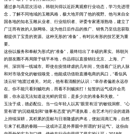
通过参与高层次活动，韩朝兴得以近距离观察行业动态，学习先进理
念，了解不同地域的玉雕风格，极大地开阔了他的视野。他与来自全
国各地的知名玉雕从业者、行业组织者、评委专家逐渐熟络，建立了
广泛而有效的人脉网络。这为他日后作品的推广、销售乃至信息获取
都提供了宝贵的资源。这种无形的“准备”，有时比有形的技艺更为重
要。
这份以服务和奉献为形式的“准备”，最终结出了丰硕的果实。韩朝兴
的朋友圈不再局限于镇平本地，作品得以直接销往北京、上海、广
州、深圳等一线城市。即使在疫情肆虐的几年间，凭借着广泛的人脉
和对市场变化的敏锐嗅觉，他能成功借助直播电商的风口，“看似风
淡云轻”地渡过难关。对此，他有着清醒的认识：“幸存者偏差永远存
在。你不能只看到贼吃肉，而看不到贼挨打！短暂的运气或许会亮
眼，你永远无法知道这光鲜的背后，是多少次的准备和失败。”
玉汝于成，德必配位。当一位年轻人以其“眼里有活”的敏锐洞察、“心
里有谱”的沉稳规划和“做事有态度”的严谨执着，在艺术与行业的道路
上持续深耕，其积累的贡献与日渐隆盛的声名，便如涓滴汇海，自然
引来了机遇的眷顾——这或许正是外界眼中所谓的“好运气”。这份由
内而外的实力与口碑，使他在行业中获得了坚实的认可：2018年，