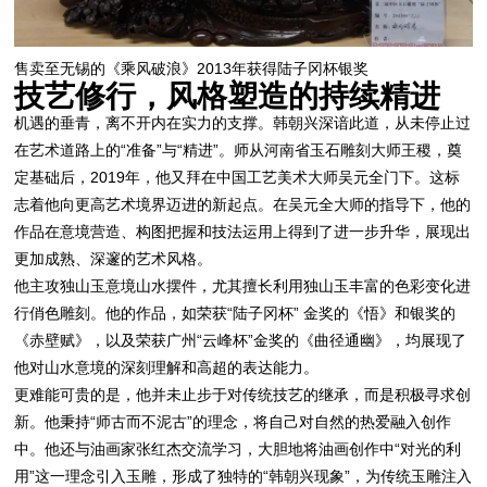
售卖至无锡的《乘风破浪》2013年获得陆子冈杯银奖
技艺修行，风格塑造的持续精进
机遇的垂青，离不开内在实力的支撑。韩朝兴深谙此道，从未停止过
在艺术道路上的“准备”与“精进”。师从河南省玉石雕刻大师王稷，奠
定基础后，2019年，他又拜在中国工艺美术大师吴元全门下。这标
志着他向更高艺术境界迈进的新起点。在吴元全大师的指导下，他的
作品在意境营造、构图把握和技法运用上得到了进一步升华，展现出
更加成熟、深邃的艺术风格。
他主攻独山玉意境山水摆件，尤其擅长利用独山玉丰富的色彩变化进
行俏色雕刻。他的作品，如荣获“陆子冈杯” 金奖的《悟》和银奖的
《赤壁赋》，以及荣获广州“云峰杯”金奖的《曲径通幽》，均展现了
他对山水意境的深刻理解和高超的表达能力。
更难能可贵的是，他并未止步于对传统技艺的继承，而是积极寻求创
新。他秉持“师古而不泥古”的理念，将自己对自然的热爱融入创作
中。他还与油画家张红杰交流学习，大胆地将油画创作中“对光的利
用”这一理念引入玉雕，形成了独特的“韩朝兴现象”，为传统玉雕注入