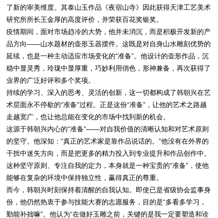
了新的审美维度。其泰山玉作品《夜宿山寺》因此获得天津工艺美术
研究所所长王金厚的高度评价，并荣获百花奖银奖。
疫情期间，面对市场趋冷的大势，他并未消沉，而是积极开发新的产
品方向——山水题材的壶形玉器摆件。这既是对自身山水雕刻优势的
延续，也是一种主动适应市场变化的“准备”。他设计的壶形作品，沉
稳中显灵秀，玲珑中显厚重，巧妙利用俏色，形神兼备，再次获得了
业界的广泛好评和多个奖项。
持续的学习、深入的思考、灵活的创新，这一切都构成了韩朝兴在艺
术层面永不停歇的“准备”过程。正是这份“准备”，让他的艺术之路越
走越宽广，也让他总能在变化的市场中找到新的机会。
这源于韩朝兴内心的“准备”——对自我价值的清晰认知和对艺术原则
的坚守。他深知：“真正的艺术家是靠作品说话的。”他没有在外界的
干扰中迷失方向，而是把更多的精力投入到专业提升和作品创作中。
这种坚守原则、专注自我的定力，本身就是一种宝贵的“准备”，使他
能够在复杂的环境中保持独立性，赢得真正的尊重。
而今，韩朝兴时刻保持着清醒的自我认知。即使已是省级协会监事身
份，他仍然热衷于参与技能大赛的志愿服务，目的是“多看多学习，
勤能补拙嘛”。他认为“在做好玉雕之前，关键的是我一定要塑造和诠