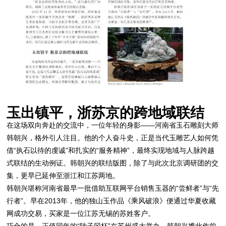
玉出镇平，浙苏京的跨地域联结
在这场双向奔赴的交流中，一位年轻的身影——河南省玉石雕刻大师
韩朝兴，格外引人注目。他的个人奋斗史，正是当代玉雕艺人如何凭
借“执石以待的虔诚”和扎实的“服务精神”，最终实现地域与人脉跨越
式联结的生动例证。韩朝兴的联结版图，除了与此次北京调研团的交
集，更早已延伸至浙江和江苏两地。
韩朝兴堪称河南省最早一批借助互联网平台销售玉器的“尝鲜者”与“先
行者”。早在2013年，他的独山玉作品《乘风破浪》便通过华夏收藏
网成功交易，买家是一位江苏无锡的苏姓客户。
巧合的是，正值同年的“陆子冈杯”在苏州盛大举办，韩朝兴携此作前