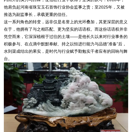
他肩负起河南省珠宝玉石首饰行业协会监事之责；至2025年，又被
推选为副监事长，承载更重的信任。
这一系列角色的转变，远非仅是名誉上的光环叠加，其更深层的意义
在于，他拥有了与之相匹配、更为坚实的话语权。而这份话语权并非
凭空而来，它深深植根于过往的土壤——是他长久以来对行业事务的
积极参与、在点滴中默默奉献、持之以恒进行能力与品德“准备”后，
水到渠成结出的果实，是时代与行业赋予勤勉实干者应有的回响与舞
台。