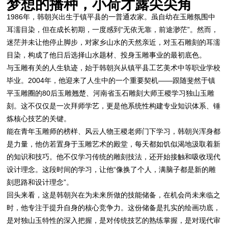
梦想的播种，小荷才露尖尖角
1986年，韩朝兴出生于镇平县的一普通农家。虽自幼在玉雕氛围中
耳濡目染，但在成长初期，一度感到“无依无靠，前途渺茫”。然而，
迷茫并未让他停止脚步，对家乡山水的天然亲近，对玉石雕刻的耳濡
目染，构成了他日后选择山水题材、投身玉雕事业的最初底色。
与玉雕有关的人生轨迹，始于韩朝兴从镇平县工艺美术中等职业学校
毕业。2004年，他迎来了人生中的一个重要契机——跟随斐然于镇
平玉雕圈的80后玉雕翘楚、河南省玉石雕刻大师王稷学习独山玉雕
刻。这不仅仅是一次拜师学艺，更是他系统性构建专业知识体系、锤
炼核心技艺的关键。
能在青年玉雕师的榜样、风云人物王稷老师门下学习，韩朝兴浑身都
是力量，他仿若置身于玉雕艺术的殿堂，每天都如饥似渴地汲取着新
的知识和技巧。他不仅学习传统的雕刻技法，还开始接触和吸收现代
设计理念。这段时间的学习，让他“像换了个人，满脑子都是新的雕
刻思路和设计理念”。
回头来看，这是韩朝兴在为未来所做的技能储备，在机会尚未来临之
时，他专注于提升自身的核心竞争力。这份储备是扎实的绘画功底，
是对独山玉特性的深入把握，是对传统技艺的熟练掌握，是对现代审